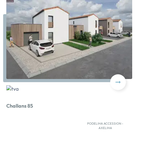
Challans 85
PODELIHA ACCESSION -
AXELIHA
Situé au sud-est du centre-ville, au coeur d'un nouveau
quartier résidentiel, ce programme vous offre un cadre