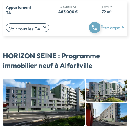
Appartement
À PARTIR DE
JUSQU'À
483 000 €
79 m²
T4
Être appelé
Voir tous les T4
HORIZON SEINE :
Programme
immobilier neuf à Alfortville