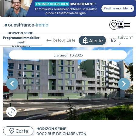
HORIZON SEINE :
suivant
Programme immobilier
Alerte
Retour
Liste
1/
3
neuf
à Alfortville
Livraison
T3 2025
HORIZON SEINE
Carte
0002 RUE DE CHARENTON