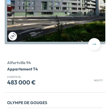
studio au 5P duplex, les appartements ont été conçus
pour offrir lumière naturelle, confort et qualité d'usage
: orientations Est/Ouest majoritaires, logements
traversants ou bi orientés et plans optimisés. Des
logements d'exception en duplex, situés aux derniers
étages, bénéficient de vues dégagées et de terrasses
exceptionnelles. Tous les appartements disposent d'un
espace extérieur privatif balcon, loggia, terrasse ou
jardin prolongeant agréablement l'espace de vie. Au
coeur […] Voir le programme immobilier neuf >>
Alfortville 94
Appartement T4
À PARTIR DE
483 000 €
NEXITY
RÉSIDENCE LIVRÉE ! DERNIERES OPPORTUNITÉS :
dernier 4 pièces duplex disponible, prêt à être visité
dès maintenant ! Découvrez aux portes de Paris, votre
OLYMPE DE GOUGES
nouvelle résidence située à proximité des commerces,