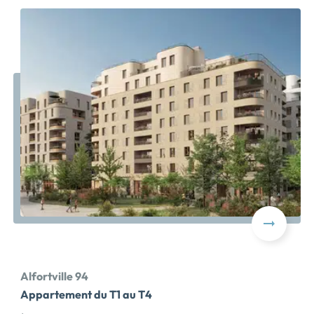
des services et des établissements scolaires de la
maternelle au lycée. A quelques pas, les amoureux de
la nature pourront profiter des bords de Seine ou des
bords de Marne. Pour simplifier vos déplacements, la
ligne 8 du métro station « Ecole Vétérinaire » est à 12
minutes à pied** et vous permettra de rejoindre Paris
Bastille en 15 minutes**. En voiture, vous rejoindrez
Paris par la Porte d'Ivry en seulement 11min**. La
résidence à l'architecture contemporaine vous propose
des appartements du studio au 5 pièces duplex
s'ouvrant pour la plupart sur des loggias, balcons ou de
belles terrasses […] Voir le programme immobilier neuf
>>
Alfortville 94
Appartement du T1 au T4