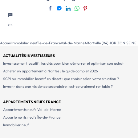
dimension pratique et durable […] Voir le programme
immobilier neuf >>
Accueil
Immobilier neuf
Île-de-France
Val-de-Marne
Alfortville (94)
HORIZON SEINE
ACTUALITÉS INVESTISSEURS
Investissement locatif : les clés pour bien démarrer et optimiser son achat
Acheter un appartement à Nantes : le guide complet 2026
SCPI ou immobilier locatif en direct : que choisir selon votre situation ?
Investir dans une résidence secondaire : est-ce vraiment rentable ?
APPARTEMENTS NEUFS FRANCE
Appartements neufs Val-de-Marne
Appartements neufs Île-de-France
Immobilier neuf