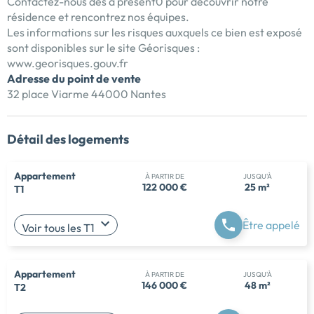
Contactez-nous dès à présent0 pour découvrir notre
résidence et rencontrez nos équipes.
Les informations sur les risques auxquels ce bien est exposé
sont disponibles sur le site Géorisques :
www.georisques.gouv.fr
Adresse du point de vente
32 place Viarme 44000 Nantes
Détail des logements
Appartement
À PARTIR DE
JUSQU'À
122 000 €
25 m²
T1
Être appelé
Voir tous les T1
Appartement
À PARTIR DE
JUSQU'À
146 000 €
48 m²
T2