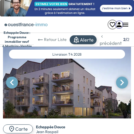
Echappée Douce :
Programme
Alerte
Retour
Liste
2/
2
immobilier neuf
précédent
à Montaigu-Vendée
Livraison
T4 2028
Echappée Douce
Carte
Jean Raspail