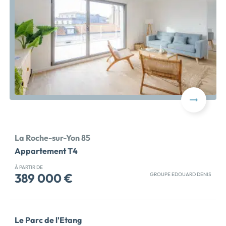
performance […] Voir le programme immobilier neuf
>>
La Roche-sur-Yon 85
Appartement T4
À PARTIR DE
389 000 €
GROUPE EDOUARD DENIS
Jusqu'au 31 août 2026, profitez des Bons Plans : remise
de 8 000 euros + frais de notaire OFFERTS sur ce
dernier appartement de 4 pièces (1) RARE, PLACE
Le Parc de l'Etang
NAPOLÉON - DERNIER APPARTEMENT 4 PIECES