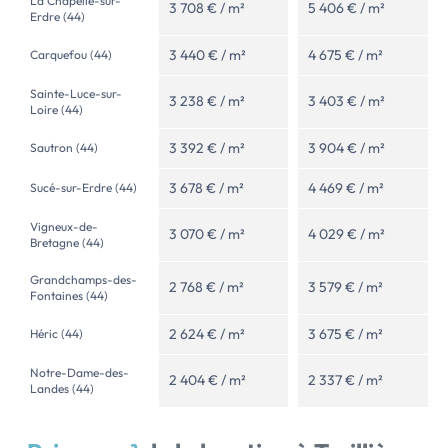
La Chapelle-sur-
3 708 € / m²
5 406 € / m²
Erdre (44)
3 440 € / m²
4 675 € / m²
Carquefou (44)
Sainte-Luce-sur-
3 238 € / m²
3 403 € / m²
Loire (44)
3 392 € / m²
3 904 € / m²
Sautron (44)
3 678 € / m²
4 469 € / m²
Sucé-sur-Erdre (44)
Vigneux-de-
3 070 € / m²
4 029 € / m²
Bretagne (44)
Grandchamps-des-
2 768 € / m²
3 579 € / m²
Fontaines (44)
2 624 € / m²
3 675 € / m²
Héric (44)
Notre-Dame-des-
2 404 € / m²
2 337 € / m²
Landes (44)