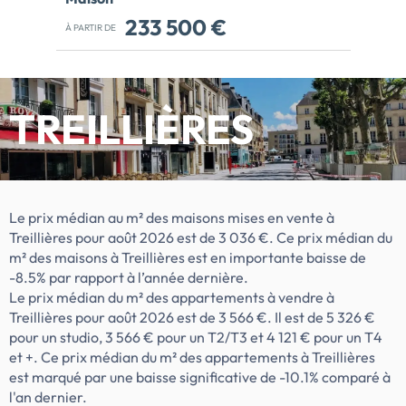
233 500 €
À PARTIR DE
8 maisons neuves à Treillières- Type de
logement : T4- Surface : 91,0 m² à 91,4 m²-
T4 à partir de 233 500 €
TTCProchainement à Treillières…Un
TREILLIÈRES
nouveau programme de maisons
contemporaines prendra place au cœur
d'un environnement résidentiel calme et
privilégié. Pensé pour offrir confort,
qualité de vie et douceur au quotidien, ce
Le prix médian au m² des maisons mises en vente à
projet proposera des logements lumineux,
Treillières pour août 2026 est de 3 036 €. Ce prix médian du
dotés d'un espace extérieur privatif et
m² des maisons à Treillières est en importante baisse de
intégrés dans un cadre naturel
-8.5% par rapport à l’année dernière.
agréable.Un ensemble intimiste, une
Le prix médian du m² des appartements à vendre à
atmosphère apaisante, une nouvelle
Treillières pour août 2026 est de 3 566 €. Il est de 5 326 €
adresse qui se prépare à accueillir ses
pour un studio, 3 566 € pour un T2/T3 et 4 121 € pour un T4
futurs habitants…Les prestations
et +. Ce prix médian du m² des appartements à Treillières
proposées par Coop Logis- Volets roulants
est marqué par une baisse significative de -10.1% comparé à
électriques- Placards aménagés avec
l'an dernier.