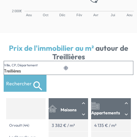
2 000€
Aou
Oct
Déc
Fév
Avr
Jui
Aou
Prix de l'immobilier au m²
autour de
Treillières
Ville, CP, Département
Rechercher
Maisons
Appartements
3 382 € / m²
4 135 € / m²
Orvault (44)