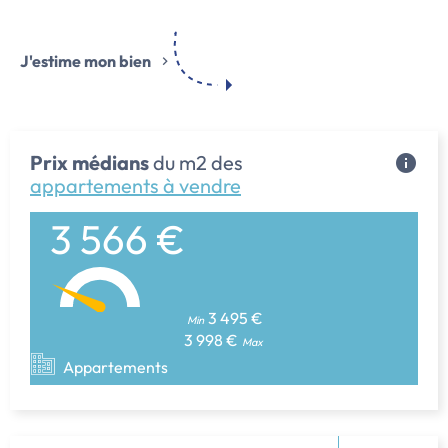
J'estime mon bien
Prix médians
du m2 des
appartements à vendre
3 566 €
3 495 €
Min
3 998 €
Max
Appartements