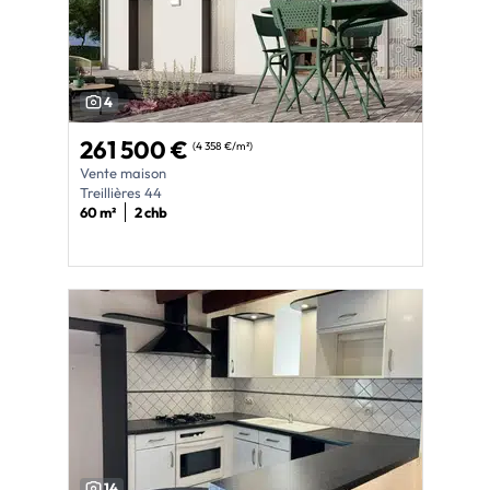
4
261 500 €
(4 358 €/m²)
Vente maison
Treillières 44
60 m²
2 chb
14