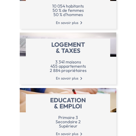
localisation pratique à proximité des
10 054 habitants
50 % de femmes
services : Écoles, commerces, mairie,
50 % d'hommes
infrastructures sportives, professionnels
En savoir plus
de santé…- Située au nord de Nantes,
Treillières bénéficie d'une très bonne
accessibilité vers les principaux axesCe
LOGEMENT
qu'il faut retenir des avantages […] Voir le
& TAXES
programme immobilier neuf >>
3 341 maisons
455 appartements
2 884 propriétaires
En savoir plus
EDUCATION
& EMPLOI
Primaire 3
Secondaire 2
Supérieur
En savoir plus