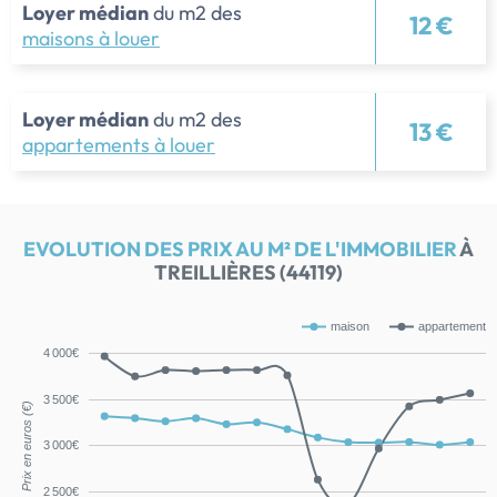
Loyer médian
du m2 des
12 €
maisons à louer
Loyer médian
du m2 des
13 €
appartements à louer
EVOLUTION DES PRIX AU M² DE L'IMMOBILIER
À
TREILLIÈRES (44119)
maison
appartement
4 000€
3 500€
Prix en euros (€)
3 000€
2 500€