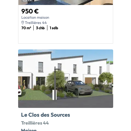
950 €
Location maison
Treillières 44
70 m²
3 chb
1 sdb
Le Clos des Sources
Treillières 44
Maison