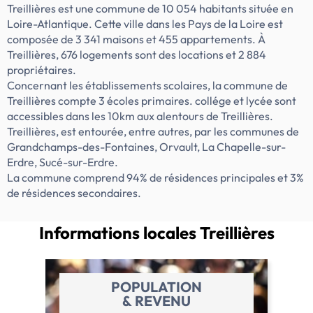
portes coulissantes,- Isolation renforcée,-
Treillières est une commune de 10 054 habitants située en
Menuiseries mixtes aluminium et PVC,-
Loire-Atlantique. Cette ville dans les Pays de la Loire est
Salle de bains avec sèche serviette,-
composée de 3 341 maisons et 455 appartements. À
Stationnement privatif,- Espace extérieur
Treillières, 676 logements sont des locations et 2 884
avec terrasse bois et jardin privatif,- Local
propriétaires.
vélo,- Trois chambres lumineuses.Les
Concernant les établissements scolaires, la commune de
points forts du programme- Un
Treillières compte 3 écoles primaires. collége et lycée sont
environnement résidentiel calme et
accessibles dans les 10km aux alentours de Treillières.
recherché- Des maisons contemporaines
Treillières, est entourée, entre autres, par les communes de
pensées pour le confort au quotidien :
Grandchamps-des-Fontaines, Orvault, La Chapelle-sur-
Chaque maison propose un agencement
Erdre, Sucé-sur-Erdre.
fonctionnel, de beaux volumes, un séjour
La commune comprend 94% de résidences principales et 3%
lumineux ouvert sur l'extérieur et un jardin
de résidences secondaires.
privatif parfaitement clos et aménagé.-
Les logements offrent une excellente
Informations locales
Treillières
performance thermique grâce à une
isolation renforcée, garantissant des
consommations maîtrisées et un confort
durable toute l'année.- Des prestations de
POPULATION
qualité : salle de bains équipée, terrasse en
& REVENU
bois, porte de garage motorisée…- Une