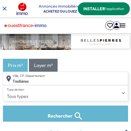
Annonces immobilières
INSTALLER
l'application
ACHETEZ OU LOUEZ
Prix m²
Loyer m²
Ville, CP, Département
Type de bien
Tous types
Rechercher