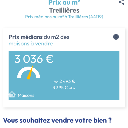
Prix au m²
Treillières
Prix médians au m² à Treillières (44119)
Prix médians
du m2 des
maisons à vendre
3 036 €
2 493 €
Min
3 395 €
Max
Maisons
Vous souhaitez vendre votre bien ?