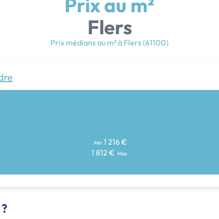
Prix au m²
Flers
Prix médians au m² à Flers (61100)
dre
1 216 €
Min
1 812 €
Max
 ?