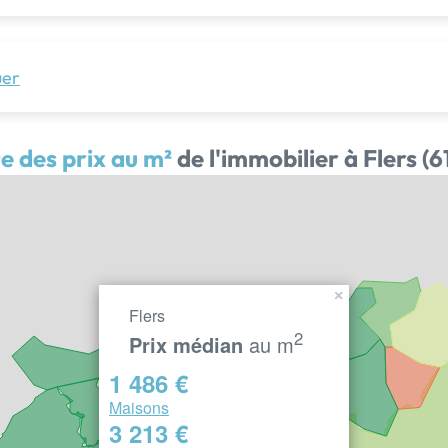
uer
e des prix au m²
de l'immobilier à Flers (6
×
Flers
2
Prix médian
au m
1 486 €
Maisons
3 213 €