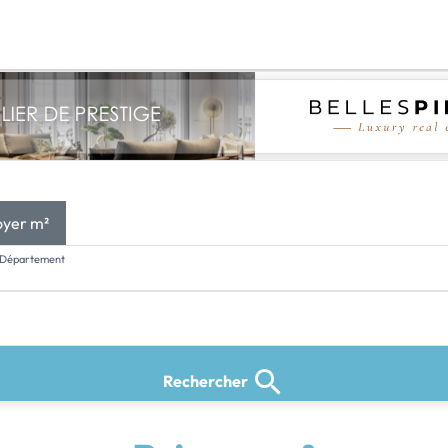
oyer m²
l, Département
Rechercher