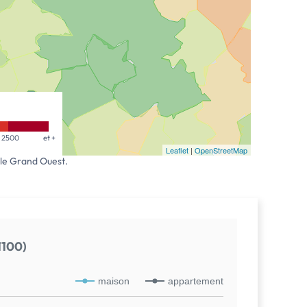
2500
et +
Leaflet
|
OpenStreetMap
 le Grand Ouest.
1100)
maison
appartement