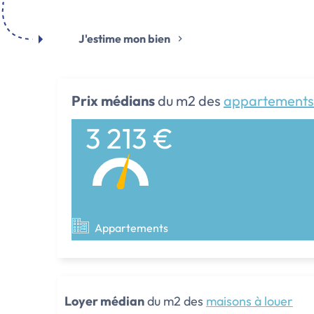
J'estime mon bien
Prix médians
du m2 des
appartements
3 213 €
Appartements
Loyer médian
du m2 des
maisons à louer