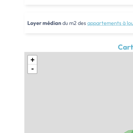
Loyer médian
du m2 des
appartements à lo
Cart
+
-