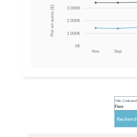
Prix en euros (€)
3 000€
2 000€
1 000€
0€
Aou
Sep
Ville, Code po
Recherc