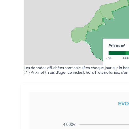
Prix au m²
- de
100
Les données affichées sont calculées chaque jour sur la ba
( * ) Prix net (frais d’agence inclus), hors frais notariés, d'
EVO
4 000€