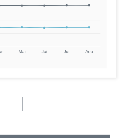
vr
Mai
Jui
Jui
Aou
s