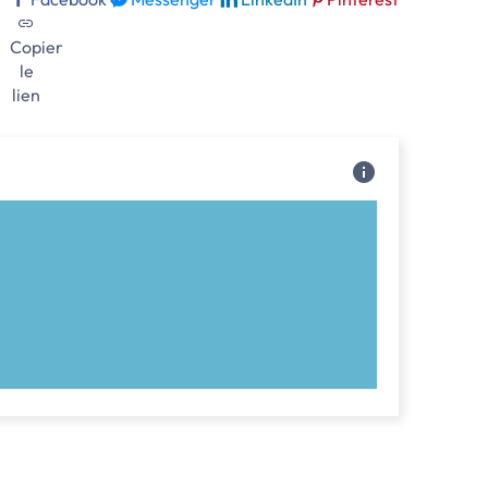
Copier
le
lien