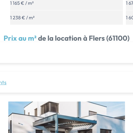
1 165 € / m²
1 6
1 238 € / m²
1 6
Prix au m²
de la location à Flers (61100)
nts