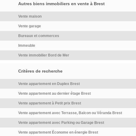
la classe énergie, la notation
[…] Voir l’annonce immobilière
Autres biens immobiliers en vente à Brest
quelques mètres. 🎯 Que vous
est D (245 kWh/m2 annuels),
>>
soyez résident ou investisseur,
en ce qui concerne la classe
Vente maison
ce programme constitue […]
climat, la note attribuée est B
Voir le programme immobilier
Vente garage
(9 Kg CO2/m2/an). Les
neuf >>
informations sur les risques
Bureaux et commerces
auxquels ce bien est exposé
Immeuble
sont disponibles sur le site
Géorisques […] Voir l’annonce
Vente immobilier Bord de Mer
immobilière >>
Critères de recherche
Vente appartement en Duplex Brest
Vente appartement au dernier étage Brest
Vente appartement à Petit prix Brest
Vente appartement avec Terrasse, Balcon ou Véranda Brest
Vente appartement avec Parking ou Garage Brest
Vente appartement Économe en énergie Brest