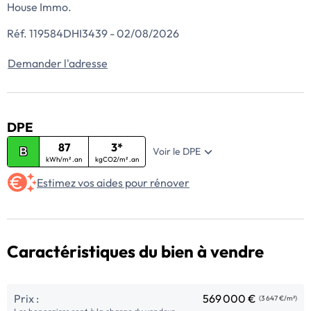
House Immo.
Réf. 119584DHI3439 - 02/08/2026
Demander l'adresse
DPE
87
3*
Voir le DPE
B
kWh/m² .an
kgCO2/m² .an
Estimez vos aides pour rénover
Caractéristiques du bien à vendre
Prix :
569 000 €
(3 647 €/m²)