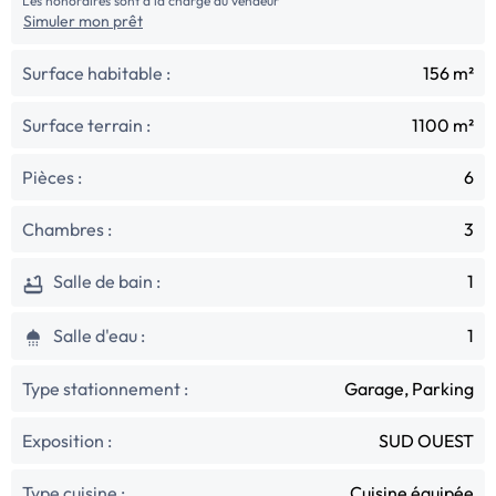
Les honoraires sont à la charge du vendeur
Simuler mon prêt
Surface habitable :
156 m²
Surface terrain :
1100 m²
Pièces :
6
Chambres :
3
Salle de bain :
1
Salle d'eau :
1
Type stationnement :
Garage, Parking
Exposition :
SUD OUEST
Type cuisine :
Cuisine équipée