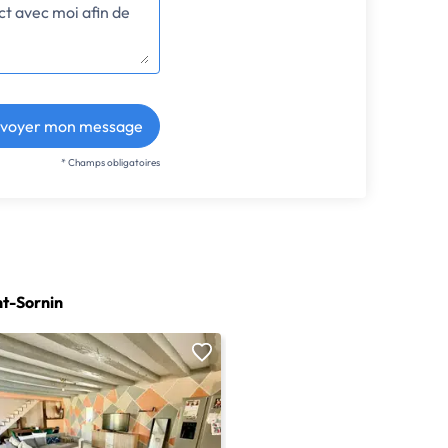
voyer mon message
* Champs obligatoires
nt-Sornin