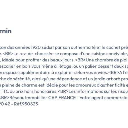
rnin
aison des années 1920 séduit par son authenticité et le cachet
e.<BR>Le rez-de-chaussée se compose d'une cuisine conviviale, 
, idéale pour profiter des beaux jours.<BR>Une chambre de plain
calier en bois vous mène à l'étage, ou un palier dessert deux s
 espace supplémentaire à exploiter selon vos envies.<BR>A l'ex
he de sérénité, ainsi qu'une dépendance et un jardin arboré pr
leine de charme est idéale pour les amoureux d'authenticité en
% TTC du prix hors honoraires.<BR>Les informations sur les risqu
<BR><BR>Réseau Immobilier CAPIFRANCE - Votre agent commerci
90 42 - Réf.950823