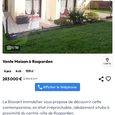
1 / 10
Vente Maison à Rosporden
CARTE
6 pcs
4 ch
109㎡
283 000 €
(2 596 €/m²)
Afficher le téléphone
Le Biavant Immobilier vous propose de découvrir cette
contemporaine, en état irréprochable, idéalement située à
proximité du centre-ville de Rosporden.