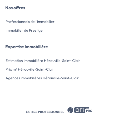
EXPOSE SONT […] Voir l’annonce
présente annonce i
Nos offres
immobilière >>
rédigée sous la resp
Mme Aude Jacques
indépendant […] Voir l’annonce
Professionnels de l'immobilier
immobilière >>
Immobilier de Prestige
Expertise immobilière
Estimation immobilière Hérouville-Saint-Clair
Prix m² Hérouville-Saint-Clair
Agences immobilières Hérouville-Saint-Clair
ESPACE PROFESSIONNEL