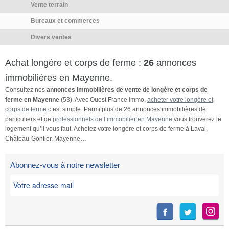
Vente terrain
Une maison très agréable à
maison en pierre à rénover
vivre, idéale pour une grande
entièrement, une grande
Bureaux et commerces
famille ou un projet familial. À
grange en excellent état,
Divers ventes
visiter sans tarder !Cette
ancien fournil avec four à pain
annonce référence 324408
d’origine. La grange bénéficie
Achat longère et corps de ferme :
26
annonces
vous est présentée par votre
d’un accord de principe pour
agent commercial BSK
une transformation en
immobilières en Mayenne.
Immobilier BENEDICTE
habitation, sous réserve des
Consultez nos
annonces immobilières de vente de longère et corps de
SOCHON (EI) immatriculé au
autorisations administratives
ferme en Mayenne
(53). Avec Ouest France Immo,
acheter votre longère et
RSAC de LAVAL (53000) sous
nécessaires. Idéal pour projet
corps de ferme
c’est simple. Parmi plus de 26 annonces immobilières de
particuliers et de
professionnels de l’immobilier en Mayenne
vous trouverez le
le numéro
familial, activité équestre,
logement qu’il vous faut. Achetez votre longère et corps de ferme à Laval,
82872904600015.Prix du bien
gîtes, artisan ou recherche de
Château-Gontier, Mayenne…
: 239 900,00 €Les honoraires
tranquillité avec terrain. À 11
d'agence sont à la charge du
km d'Ernée et environ 30 km
Abonnez-vous à notre newsletter
vendeur.A propos des
de Laval (gare TGV Paris en
performances […] Voir
1h20). Bien rare dans un cadre
l’annonce immobilière >>
privilégié. Energy efficiency: E,
Emissions: E - Montant moyen
estimé des dépenses
annuelles d'énergie pour un