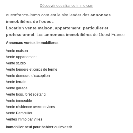
usage standard, établi à partir
Découvrir ouestfrance-immo.com
des prix […] Voir l’annonce
ouestfrance-immo.com est le site leader des
annonces
immobilière >>
immobilières de l'ouest
.
Location
vente maison
,
appartement
,
particulier et
professionnel
. Les
annonces immobilières
de Ouest France
Annonces ventes immobilières
Vente maison
Vente appartement
Vente studio
Vente longère et corps de ferme
Vente demeure d'exception
Vente terrain
Vente garage
Vente bois, forêt et étang
Vente immeuble
Vente résidence avec services
Vente Particulier
Ventes Immo par villes
Immobilier neuf pour habiter ou investir