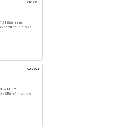
06/08/26
 à 54 900 euros
ompétitif pour le secteur
rnelle, transports
es, associations,
 agréable Terrain
. Votre projet
Acigné, Noyal-sur-
ère. Fort de 19 ans
re projet immobilier en
03/08/26
lière >>
DRE – MURS
e 950 m² environ sur
nts et un parking. À
namique bénéficiant
nnement, l’environnement
uellement le site est
20 boxs et les 6 six
 est aménagé, avec
pé sous vidéo