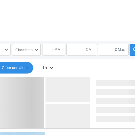
m² Min
€ Min
€ Max
Chambres
Tri
Créer une alerte