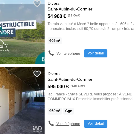
Divers
Saint-Aubin-du-Cormier
54 900 €
(91 €/m²)
Terrain viabilisé à Mecé ? belle opportunité ! 605 m2
honoraires inclus, soit 90,70 euros/m2 : un prix très c
Mecé, commune dynamique et recherchée : école mate
scolaires vers Saint-Aubin-du-Cormier, Liffré et Renn
605
m²
équipements, cadre verdoyant? tout pour une vie familiale
libre de constructeur dans un lotissement calme, bordé d'arbres
de maison commence ici. Contactez moi pour visiter et réserver votre
Voir détail
Voir téléphone
parcelle. Nadège MARTEL Le Cabinet ROLLAND et GIROT : c'est 7
agences de proximité, Liffré, Saint-Aubin-d'Aubigné, 
Vilaine, Saint-Aubin-du-Cormier, Betton et La Bouëxi
d'expérience, le Cabinet s'engage avec vous dans vot
Divers
mettant à votre disposition […] Voir l’annonce immobi
Saint-Aubin-du-Cormier
595 000 €
(626 €/m²)
Iad France - Sylvie SEVERE vous propose : À VEN
COMMERCIAUX Ensemble immobilier professionnel d
2 niveaux, ainsi que six garages dont cinq non attena
3mn de l’A84 ce bien est implanté dans une zone dy
950
m²
Gge
d’une bonne visibilité et d’un parking pour le statio
est adapté à une activité professionnelle pérenne. Act
exploité en activité de stockage / garde-meubles soit 
Voir détail
Voir téléphone
garages ainsi que deux baux commerciaux. Le local
réserve de stockage et potentiel d’exploitation, équi