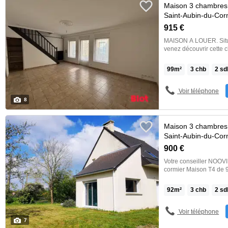
Maison 3 chambres
Saint-Aubin-du-Cor
915 €
MAISON A LOUER. Située dans le centre bourg de Saint Aubin du Cormier,
venez découvrir cette charmante m
de-chaussée d'un séjo
équipée, une arrière cuisine et un wc. A l'étag
99
m²
3
chb
2
sd
avec placard dont une a
direct à une agréable terrasse. Un grenier accessible
terrasse et un garage. CHAUFFAGE FUEL Disponible dès maintenant !
Voir téléphone
CLASSE ENERGETIQUE : D CLASSE CLIMAT : D Di
8
maintenant. Réf. 6463MM Loyer mensuel : 915 euros Dépôt de garantie :
915 euros Honoraires part locataire : de 1083.94 € dont 295,62 € pour l'état
des lieux. Les [
Maison 3 chambres
Saint-Aubin-du-Cor
900 €
Votre conseiller NOOV
cormier Maison T4 de 
à bois donnant sur ter
degagement, une chambre
92
m²
3
chb
2
sd
mezzanine, 2 chambres,
Environnement calme. L
euros Libre au 03/08/20
Voir téléphone
TTC (visite, rédaction d
7
consultables sur br> 