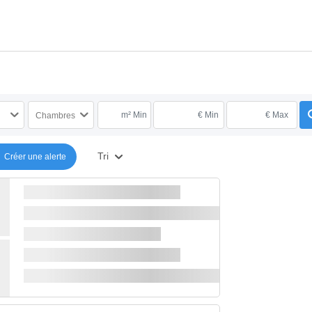
m² Min
€ Min
€ Max
Chambres
Tri
Créer une alerte