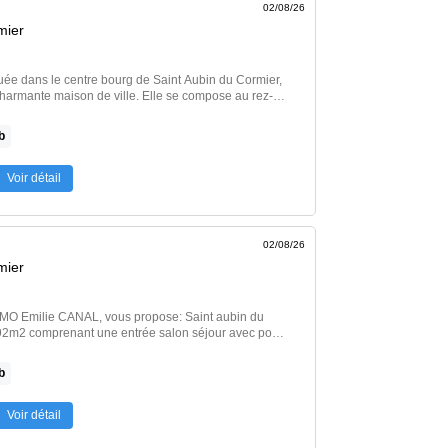
02/08/26
mier
aison de ville. Elle se compose au rez-
ur-salon avec placard, une cuisine aménagée et
e, le palier dessert 3 chambres
b
vec salle d'eau privative, et une autre avec accès
 du garage ou de la
Voir détail
sponible dès
…] Voir l’annonce immobilière >>
02/08/26
mier
IMO Emilie CANAL, vous propose: Saint aubin du
92m2 comprenant une entrée salon séjour avec poele
rasse sud, cuisine aménagéee et équipée,
 avec salle d'eau, toilettes. A l'étage: une
b
 salle de bains avec wc. Garage et jardin.
oyer: 900 euros par mois - Dépot de garantie:900
26 - bail d'1 an. Honoraires part locataire: 900 euros
Voir détail
u bail et état des lieux) Nos honoraires sont
Votre agent indépendant NOOVIMO, inscrit au RSAC