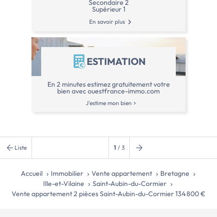
Secondaire 2
Prix du bien : 128 000,00 €
Supérieur 1
Les honoraires d'agence sont à la charge
En savoir plus
du vendeur.
A propos de la copropriété :
Pas de procédure en cours.
Nombre de lots : 9
ESTIMATION
Charges prévisionnelles annuelles : 720,00
€
A propos des performances énergétiques :
En 2 minutes estimez gratuitement votre
Date de réalisation du diagnostic
bien avec ouestfrance-immo.com
énergétique : 27/11/2023
J'estime mon bien
Score […] Voir l’annonce immobilière >>
Liste
1
/ 3
Accueil
Immobilier
Vente appartement
Bretagne
Ille-et-Vilaine
Saint-Aubin-du-Cormier
Vente appartement 2 pièces Saint-Aubin-du-Cormier 134 800 €