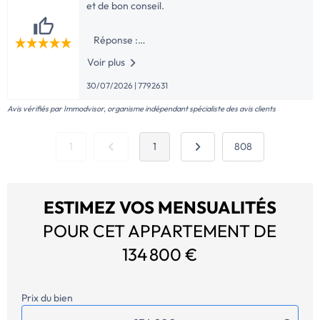
et de bon conseil.
Réponse :
Voir plus
Merci pour cet avis et pour votre confiance ! Je
suis ravie d'avoir pu vous conseiller et vous
30/07/2026 | 7792631
orienter. Je vous souhaite un excellent
déroulement pour votre nouveau projet! Au
Avis vérifiés par Immodvisor, organisme indépendant spécialiste des avis clients
1
1
808
ESTIMEZ VOS MENSUALITÉS
POUR CET APPARTEMENT DE
134 800 €
Prix du bien