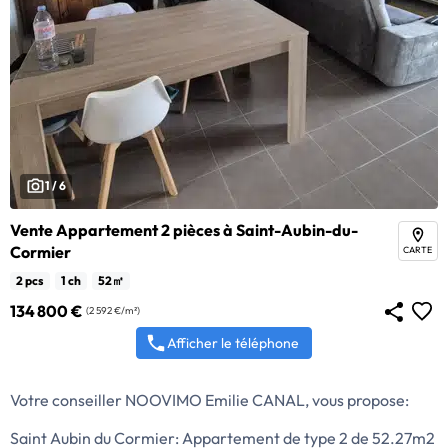
1 / 6
Vente Appartement 2 pièces à Saint-Aubin-du-
Cormier
CARTE
2 pcs
1 ch
52㎡
134 800 €
(2 592 €/m²)
Afficher le téléphone
Votre conseiller NOOVIMO Emilie CANAL, vous propose:
Saint Aubin du Cormier: Appartement de type 2 de 52.27m2