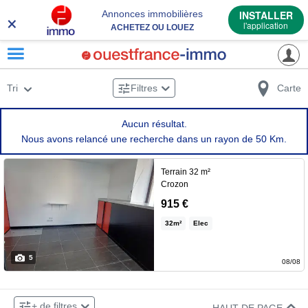
×
Annonces immobilières
INSTALLER
l'application
ACHETEZ OU LOUEZ
Tri
Filtres
Carte
Aucun résultat.
Nous avons relancé une recherche dans un rayon de 50 Km.
Terrain 32 m²
Crozon
Local commercial ou
915 €
professionnel à louer en plein
32
m²
Elec
centre de Mogat. Libre
immédiatementLes
5
informations sur les risques
08/08
auxquels ce bien est exposé
×
sont disponibles sur […] Voir
02 59 08 44 97
Contacter le bailleur par téléphone au :
+ de filtres
l’annonce immobilière >>