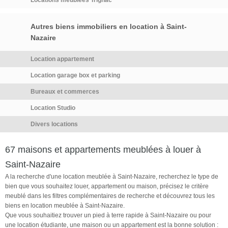
quotidien. Ne manquez pas
Locations meublées Trignac
sèche-linge), un beau séjour
ville de […] Voir l’annonce
cette opportunité de vivre dans
sur parquet donnant sur
immobilière >>
un espace spacieux et
Autres biens immobiliers en location à Saint-
terrasse couverte, une salle
lumineux à Saint-Nazaire.
Nazaire
d'eau avec WC, une salle-de-
Loyer de 1 153,33 euros par
bain aménagée avec WC,
mois charges comprises dont
Location appartement
lavabo sur meuble et
45,00 euros par mois de
Location garage box et parking
rangements. Espace privatif :
provision pour charges
trois chambres individuelles de
(soumis à la régularisation
Bureaux et commerces
10 à 15 m2 avec placards et
annuelle). Soit avec Assurance
Location Studio
commodes (literies et draps
Habitation et Assistance* (
neufs), fenêtres double vitrage.
34.00 euros ) : 1 187,33 euros.
Divers locations
Charges comprenant :
Les honoraires charge
électricité, eau froide, eau
locataire sont de 781,65 euros
67 maisons et appartements meublées à louer à
chaude et chauffage. Loyer
( soit 5,64 euros/m² […] Voir
Saint-Nazaire
par chambre : 470 € charges
l’annonce immobilière >>
A la recherche d'une location meublée à Saint-Nazaire, recherchez le type de
comprises/mois (soit loyer 420
bien que vous souhaitez louer, appartement ou maison, précisez le critère
€+ charges 50 €) Dépôt de
meublé dans les filtres complémentaires de recherche et découvrez tous les
garantie par chambre : 840 €
biens en location meublée à Saint-Nazaire.
Pas […] Voir l’annonce
Que vous souhaitiez trouver un pied à terre rapide à Saint-Nazaire ou pour
immobilière >>
une location étudiante, une maison ou un appartement est la bonne solution :