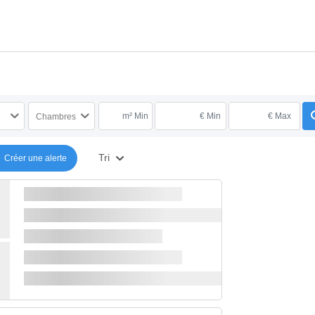
m² Min
€ Min
€ Max
Chambres
Tri
Créer une alerte