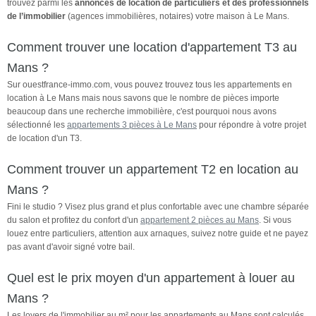
trouvez parmi les
annonces de location de particuliers et des professionnels
Loyer de 1 100,00 euros par
euros par mois de provision
de l’immobilier
(agences immobilières, notaires) votre maison à Le Mans.
mois charges comprises Soit
pour charges (soumis à la
avec Assurance Habitation et
régularisation annuelle). Soit
Comment trouver une location d'appartement T3 au
Assistance* ( 27.00 euros ) : 1
avec Assurance Habitation et
Mans ?
127,00 euros. Les honoraires
Assistance* ( 27.00 euros ) :
Sur ouestfrance-immo.com, vous pouvez trouvez tous les appartements en
charge locataire sont de 1
947,00 euros. Les honoraires
location à Le Mans mais nous savons que le nombre de pièces importe
063,49 euros ( soit 11,10
charge locataire sont de
beaucoup dans une recherche immobilière, c'est pourquoi nous avons
euros/m² ) dont 290,30 euros
970,25 euros ( soit 11,10
sélectionné les
appartements 3 pièces à Le Mans
pour répondre à votre projet
pour état des lieux ( soit 3,03
euros/m² ) dont […] Voir
de location d'un T3.
[…] Voir l’annonce immobilière
l’annonce immobilière >>
>>
Comment trouver un appartement T2 en location au
Mans ?
Fini le studio ? Visez plus grand et plus confortable avec une chambre séparée
du salon et profitez du confort d'un
appartement 2 pièces au Mans
. Si vous
louez entre particuliers, attention aux arnaques, suivez notre guide et ne payez
pas avant d'avoir signé votre bail.
Quel est le prix moyen d'un appartement à louer au
Mans ?
Les loyers de l'immobilier au m² pour les appartements au Mans sont calculés