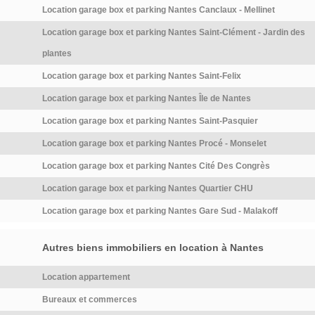
Location garage box et parking Nantes Canclaux - Mellinet
est rare et recherché, idéal
pour les actifs ou les
Location garage box et parking Nantes Saint-Clément - Jardin des
voyageurs réguliers. Loyer de
plantes
75,00 euros par mois charges
comprises. […] Voir l’annonce
Location garage box et parking Nantes Saint-Felix
immobilière >>
Location garage box et parking Nantes Île de Nantes
Location garage box et parking Nantes Saint-Pasquier
Location garage box et parking Nantes Procé - Monselet
Location garage box et parking Nantes Cité Des Congrès
Location garage box et parking Nantes Quartier CHU
Location garage box et parking Nantes Gare Sud - Malakoff
Autres biens immobiliers en location à Nantes
Location appartement
Bureaux et commerces