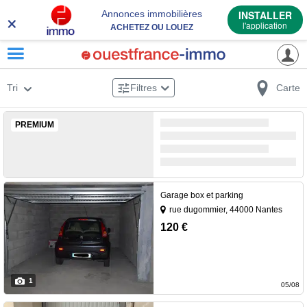
×
Annonces immobilières
INSTALLER
l'application
ACHETEZ OU LOUEZ
Tri
Filtres
Carte
PREMIUM
Garage box et parking
rue dugommier, 44000 Nantes
PLACE GRASLIN / Grand box
120 €
fermé, aux normes
handicapées, dans un sous-sol
d'immeuble sécurisé.
1
Profondeur : 4,95 m Largeur
05/08
intérieure : 3,50 m Largeur de
×