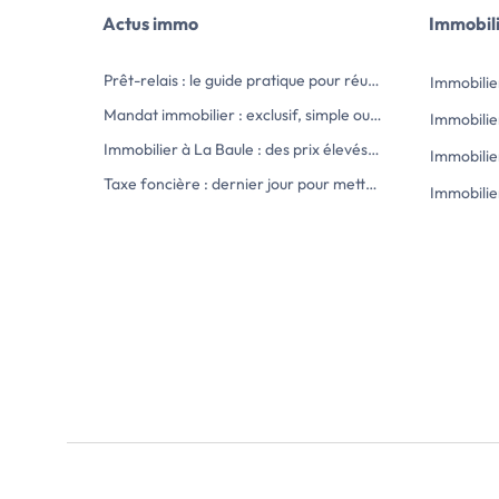
Actus immo
Immobil
Prêt-relais : le guide pratique pour réussir votre achat immobilier sans stress
Immobilier
Mandat immobilier : exclusif, simple ou semi-exclusif, comment choisir ?
Immobilie
Immobilier à La Baule : des prix élevés, mais un marché qui se réajuste
Immobilie
Taxe foncière : dernier jour pour mettre à jour votre déclaration d’occupation
Immobilie