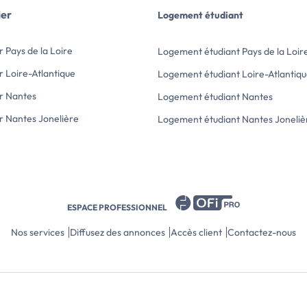
Très […] Voir l’annonce immobilière >>
ier
Logement étudiant
Loyer cha
dont 30 
l'eau froi
 Pays de la Loire
Logement étudiant Pays de la Loir
Frais d'a
charge du
r Loire-Atlantique
Logement étudiant Loire-Atlantiq
d'honorai
Dépôt de 
r Nantes
Logement étudiant Nantes
Surface h
r Nantes Jonelière
Logement étudiant Nantes Joneliè
Apparte
« […] Vo
ESPACE PROFESSIONNEL
Nos services
Diffusez des annonces
Accès client
Contactez-nous