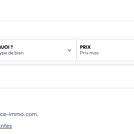
UOI ?
PRIX
rance-immo.com.
antes