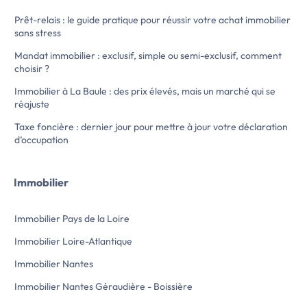
électriques et d'une hotte)
plus de 33 m², avec
Prêt-relais : le guide pratique pour réussir votre achat immobilier
La copropriété de très […] Voir l’annonce
aménagée et équipé
sans stress
immobilière >>
balcon.
L'espace nuit se c
Mandat immobilier : exclusif, simple ou semi-exclusif, comment
d'une salle d'eau a
choisir ?
séparés. Un placar
L'appartement est e
Immobilier à La Baule : des prix élevés, mais un marché qui se
disponible immédia
réajuste
collectif est compri
Taxe foncière : dernier jour pour mettre à jour votre déclaration
Loyer : 856 € char
d’occupation
dont 86 € de provis
régularisation annu
Dépôt de garantie :
Immobilier
Honoraires locatair
DPE : D
Dossier soumis aux 
Immobilier Pays de la Loire
d'acceptation […] Voir l’annonce
immobilière >>
Immobilier Loire-Atlantique
Immobilier Nantes
Immobilier Nantes Géraudière - Boissière