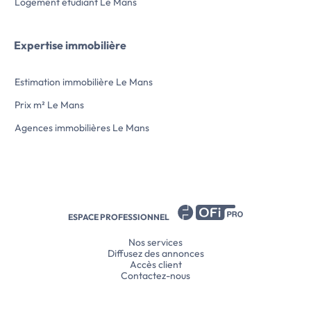
Logement étudiant Le Mans
régularisation annue
Soit avec Assurance
Assistance* ( 21.00 
Les honoraires char
Expertise immobilière
547,25 euros ( soit 
150,74 euros pour ét
Estimation immobilière Le Mans
euros/m² ).
Vous pouvez consul
Prix m² Le Mans
d'honoraires à l'adresse […] Voir 
immobilière >>
Agences immobilières Le Mans
ESPACE PROFESSIONNEL
Nos services
Diffusez des annonces
Accès client
Contactez-nous