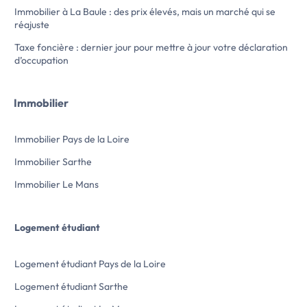
transports)
bains. Pour votre véh
Immobilier à La Baule : des prix élevés, mais un marché qui se
Disponible début Août 2026. Montant
une place de parkin
réajuste
estimé des dépenses […] Voir l’annonce
L'appartement est 
Taxe foncière : dernier jour pour mettre à jour votre déclaration
immobilière >>
individuel électrique
d’occupation
Côté transports en 
lignes de bus ainsi 
T2 (Croix de Pierre)
Immobilier
autoroutes A11 et A
moins de 8 km. On t
restaurants, des bo
Immobilier Pays de la Loire
supermarché, des 
supérette et un bur
Immobilier Sarthe
Les informations sur
bien est exposé sont
Immobilier Le Mans
Géorisques : www.g
Contactez notre ag
Le Syndic pour obte
Logement étudiant
renseignements su
location au MANS. Le bien est soumis au
statut de la copropr
Logement étudiant Pays de la Loire
Loyer de 595,00 eu
comprises dont 50,
Logement étudiant Sarthe
provision pour char