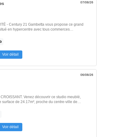
07/08/26
es
 - Century 21 Gambetta vous propose ce grand
situé en hypercentre avec tous commerces
tuellement en fin de rénovation sera complètement
restations et beaux volumes pour ce T3 d'exception
b
é.Disponible début novembre !!! Montant estimé des
nergie pour un usage standard entre 1089.0 € et
'année 2021 (abonnements […] Voir l’annonce
Voir détail
06/08/26
ouvrir ce studio meublé,
e surface de 24.17m², proche du centre-ville de
d'eau avec wc. Disponible à partir du 05
etien des parties communes ). Provisions donnant lieu
nuelle. Dépôt de garantie : 840 euros. Honoraires
Voir détail
ros pour l'état des lieux. Classe énergie : D
énergie par an, entre […] Voir l’annonce immobilière