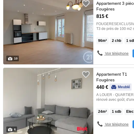
Appartement 3 pièc
Fougères
815 €
FOUGERESEXCLUSIVITÉ
T3 de près de 100 m2 
accessibles à pied. Ac
refait à neuf. Belles p
96
m²
2
chb
1
sd
lumineux et bien agenc
dépenses annuelles d'é
1473.0 €, indexées à l
Voir téléphone
immobilière >>
10
Appartement T1
Fougères
440 €
Meublé
A LOUER - QUARTIER CROISSANT. Venez déc
rénové avec goût, d'un
Fougères. Il se compose d'une entrée, d'une pièce de vie, d'une cuisine
aménagée/équipée, et d'une salle 
24
m²
1
sdb
Elec
septembre 2026. Loyer HC : 420 euros /mois. Charges : 20 euros /mois (Eau
froide, minuterie, entr
à une régularisation an
Voir téléphone
d'agence : 264 euros dont 72 eu
6
Classe climat : B Coût 