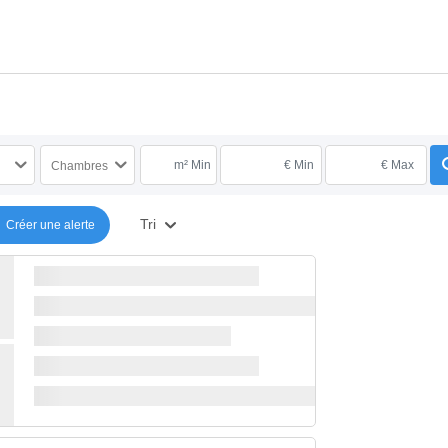
m² Min
€ Min
€ Max
Chambres
Tri
Créer une alerte