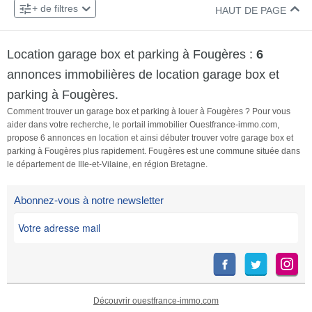
02 57 53 18 44
Contacter le bailleur par téléphone au :
+ de filtres
de garantie : 120 €-
gouv. […] Voir l’annonce
HAUT DE PAGE
Honoraires charge locataire :
immobilière >>
144€ Dont 44€ pour l'état des
Location garage box et parking à Fougères :
6
lieuxLes informations sur les
risques auxquels ce bien est
annonces immobilières de location garage box et
exposé sont disponibles sur le
parking à Fougères.
site Géorisques : georisques.
Comment trouver un garage box et parking à louer à Fougères ? Pour vous
gouv. frLes […] Voir l’annonce
aider dans votre recherche, le portail immobilier Ouestfrance-immo.com,
immobilière >>
propose 6 annonces en location et ainsi débuter trouver votre garage box et
parking à Fougères plus rapidement. Fougères est une commune située dans
le département de Ille-et-Vilaine, en région Bretagne.
Abonnez-vous à notre newsletter
Découvrir ouestfrance-immo.com