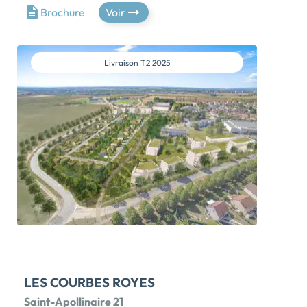
maintenant ! Les terrains sont déjà aménagés et
Brochure
Voir
viabilisés, prêts à construire pour recevoir votre future
maison neuve ! Situé dans le département du Val-
d'Oise en région Ile de France, notre programme ' Le
Livraison
T2 2025
Clos Saint Rémy ' se situe dans un environnement
calme et chaleureux et urbain, à 1h30* de Paris et à
seulement 15 min* du centre-ville de Cergy. La
commune de Marines s'établie dans un cadre de vie
privilégié où vous disposerez de tous les commerces
nécessaires au quotidien, supermarché, épiceries,
boulangeries, bureau de poste, station service, ainsi
qu'un Collège. Lycée à moins de 10km avec desserte
de Bus. La ville est desservie par la ligne de bus 9508.
Transport à la demande disponible, Gare à CHARS ( 3
km seulement ) ou bien RER A […] Voir le programme
immobilier neuf >>
LES COURBES ROYES
Saint-Apollinaire 21