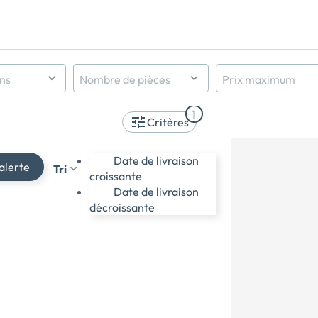
ens
Nombre de pièces
Prix maximum
Indifférent
1
1 pièce et +
Critères
2 pièces et +
3 pièces et +
Date de livraison
alerte
Tri
4 pièces et +
croissante
5 pièces et +
Date de livraison
décroissante