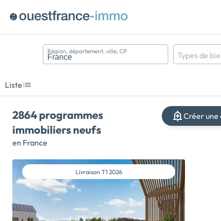
Région, département, ville, CP
Types de bi
Appartement
Maison
Liste
Terrain
2864 programmes
Créer une 
immobiliers neufs
en France
Livraison
T1 2026