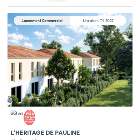
& CUISINE OFFERTS + 0 € FRAIS DE
NOTAIRE*!EMMÉNAGEZ DÈS DEMAIN : Dernières
maisons neuves 4 chambres à Saint-Hilaire-de-Riez
Lancement Commercial
Livraison
T4 2027
- MAISON TÉMOIN À VISITER SUR RDV !LES JARDINS
D'ILARIS est un bel ensemble résidentiel proposant
des appartements et des maisons, au cœur d'un
quartier résidentiel calme à proximité de toutes les
commodités, à 1 km de la plage de Boisvinet et du
charmant bourg de Saint-Gilles-Croix-de-
Vie.Chaque maison dispose de son jardin privatif,
allant jusqu'à 800 m², idéal pour profiter des beaux
jours. *Voir […] Voir le programme immobilier neuf
>>
L'HERITAGE DE PAULINE