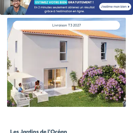
la frontière de la Vendée et de la Loire Atlantique. Ce
projet résidentiel s’inscrit dans un environnement
verdoyant et vivant, à proximité immédiate du centre
bourg, des commerces et des services, tout en étant
Livraison
T3 2027
parfaitement connecté aux axes majeurs de mobilité.
Il propose une offre complète combinant
appartements neufs et maisons neuves, pour
répondre aussi bien aux attentes des investisseurs
qu’à celles des familles ou primo accédants en quête
d’un logement durable, fonctionnel et lumineux. Les
appartements IREMIA, au nombre de dix sept, se
déclinent du T2 au T3, avec des surfaces allant de 45
à 63 m². Leur conception met en avant des espaces
de vie optimisés, des pièces lumineuses et des
extérieurs agréables sous forme de balcon ou de
terrasse. Chaque logement bénéficie d'un
agencement soigneusement étudié par le cabinet
d’architectes LT Archi pour offrir confort, praticité et
une réelle habitabilité au quotidien. Les matériaux
utilisés, tout comme les équipements – notamment
Les Jardins de l'Océan