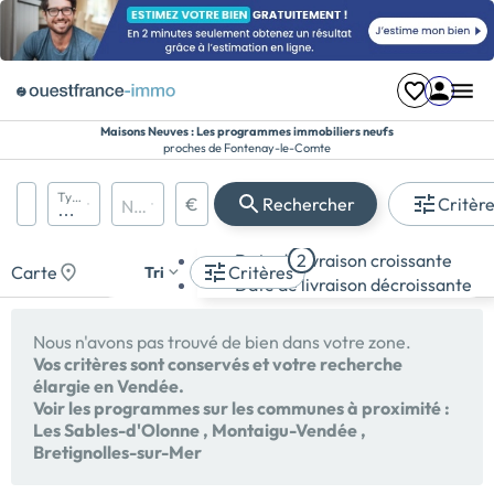
Maisons Neuves : Les programmes immobiliers neufs
proches de Fontenay-le-Comte
Région, département, ville, CP
Types de biens
€
Rechercher
Critèr
Nombre de pièces
Prix maximum
Appartement
Date de livraison croissante
2
Maison
Carte
Critères
Tri
Date de livraison décroissante
Terrain
Nous n'avons pas trouvé de bien dans votre zone.
Vos critères sont conservés et votre recherche
élargie en Vendée.
Voir les programmes sur les communes à proximité :
Les Sables-d'Olonne
,
Montaigu-Vendée
,
Bretignolles-sur-Mer