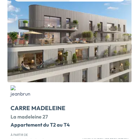
l'ensemble immobilier Harmonie Parc à Val-de-Reuil,
au coeur du département de l'Eure. La ville est à mi-
chemin entre Paris et Rouen. Elle propose 18
appartements neufs de 2 au 4 pièces, avec un espace
de vie extérieur : terrasse, balcon. La résidence
idéalement située à proximité du centre-ville et à
quelques pas de la gare SNCF (axe Paris Saint-
Lazare-Rouen-Le Havre), offre un accès rapide aux
commerces et aux différentes animations. Pour
habiter, profitez du Prêt à Taux Zéro et de la TVA
réduite (5.5%). Pour investir, bénéficiez des dispositifs
LMNP […] Voir le programme immobilier neuf >>
CARRE MADELEINE
La madeleine 27
Appartement du T2 au T4
À PARTIR DE