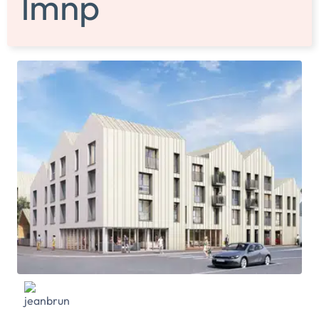
quotidien. Les espaces de vie sont lumineux et bien
agencés, avec de grandes ouvertures qui laissent
entrer la lumière naturelle. La partie nuit, plus
intimiste, invite à la détente dans une atmosphère
douce et apaisante. Chaque logement bénéficie de
prestations soignées : salle de bain aménagée,
placards intégrés, parquet stratifié, cuisine
aménagée, et bien plus encore. Pour profiter
pleinement des beaux jours, chaque appartement
s’ouvre sur un balcon ou une terrasse, offrant un
espace extérieur […] Voir le programme immobilier
neuf >>