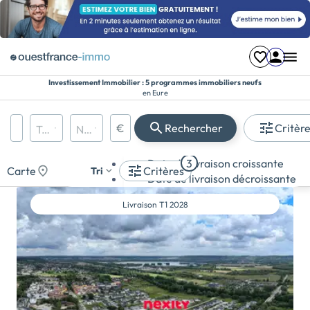
Investissement Immobilier : 5 programmes immobiliers neufs
en Eure
Région, département, ville, CP
€
Rechercher
Critèr
Types de biens
Nombre de pièces
Prix maximum
Appartement
Date de livraison croissante
3
Maison
Carte
Critères
Tri
Date de livraison décroissante
Terrain
Livraison
T1 2028