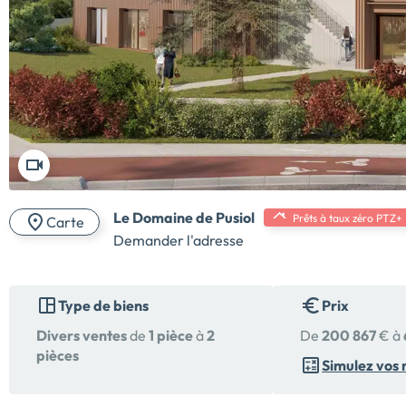
Le Domaine de Pusiol
Prêts à taux zéro PTZ+
Carte
Demander l'adresse
Type de biens
Prix
Divers ventes
de
1 pièce
à
2
De
200 867
€ à
pièces
Simulez vos 