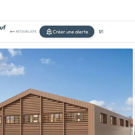
uf
Créer une alerte
1/
1
RETOUR
LISTE