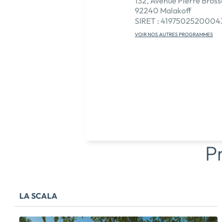
132, Avenue Pierre Bross
92240 Malakoff
SIRET : 4197502520004
VOIR NOS AUTRES PROGRAMMES
P
LA SCALA