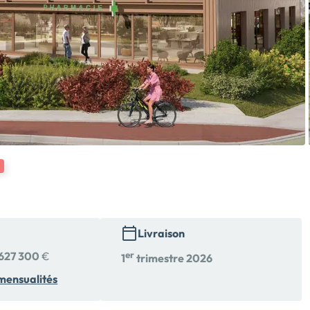
Livraison
627 300
€
er
1
trimestre 2026
mensualités