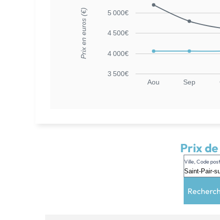
Prix en euros (€)
5 000€
4 500€
4 000€
3 500€
Aou
Sep
Prix de
Ville, Code po
Recherc