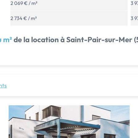
2 069 € / m²
3 9
2 734 € / m²
3 9
u m²
de la location à Saint-Pair-sur-Mer 
nts