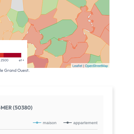
2500
et +
Leaflet
|
OpenStreetMap
 le Grand Ouest.
-MER (50380)
maison
appartement