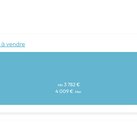
 à vendre
3 782 €
Min
4 009 €
Max