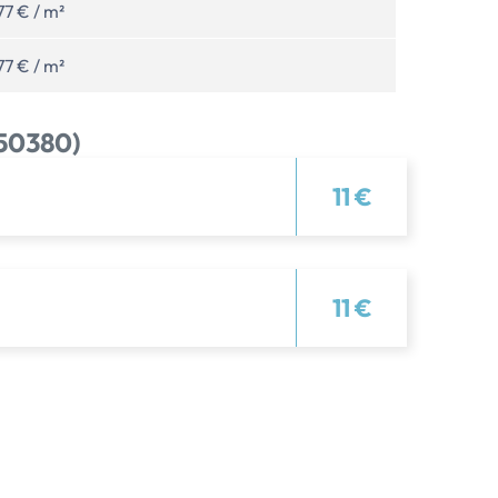
77 € / m²
77 € / m²
(50380)
11 €
11 €