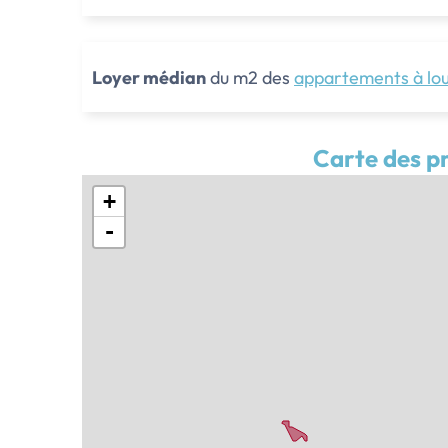
Loyer médian
du m2 des
appartements à lo
Carte des pr
+
-