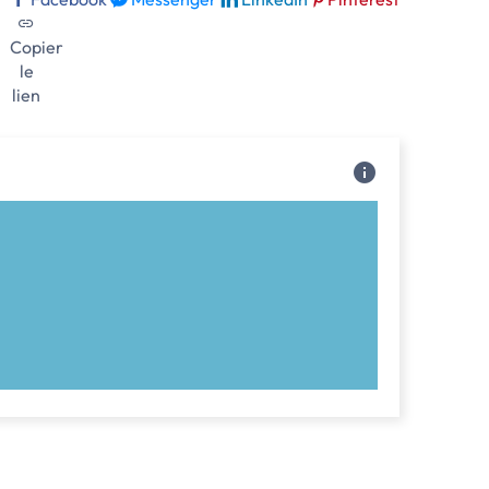
Copier
le
lien