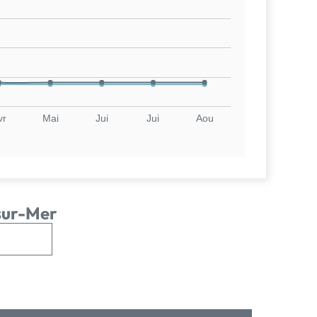
vr
Mai
Jui
Jui
Aou
sur-Mer