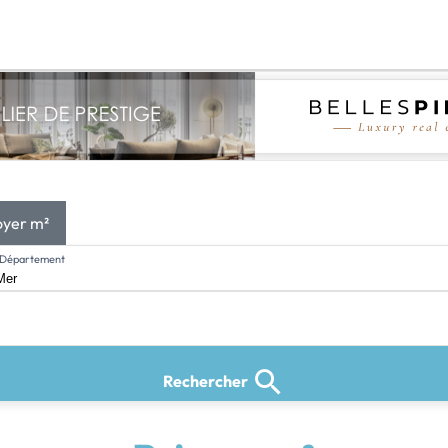
oyer m²
l, Département
Rechercher