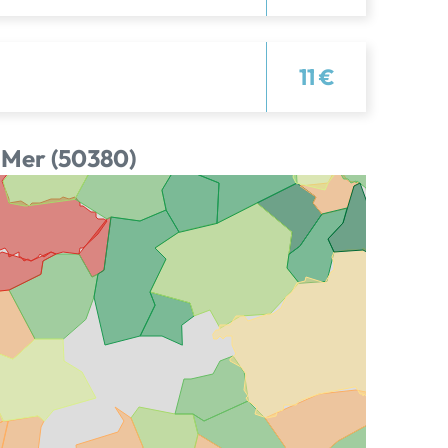
11 €
r-Mer (50380)