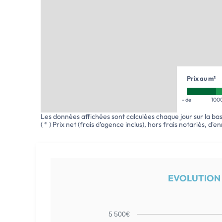
Prix au m²
- de
100
Les données affichées sont calculées chaque jour sur la ba
( * ) Prix net (frais d’agence inclus), hors frais notariés, d'
EVOLUTION D
5 500€