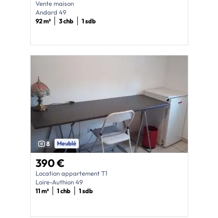
Vente maison
Andard 49
92 m²
3 chb
1 sdb
8
Meublé
390 €
Location appartement T1
Loire-Authion 49
11 m²
1 chb
1 sdb