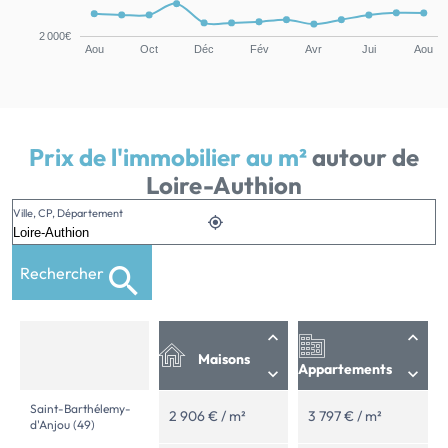
2 000€
Aou
Oct
Déc
Fév
Avr
Jui
Aou
Prix de l'immobilier au m²
autour de
Loire-Authion
Ville, CP, Département
Rechercher
Maisons
Appartements
Saint-Barthélemy-
2 906 € / m²
3 797 € / m²
d'Anjou (49)