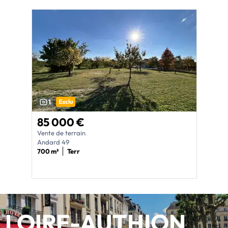
1
Exclu
85 000 €
Vente de terrain
Andard 49
700 m²
Terr
LOIRE-AUTHION