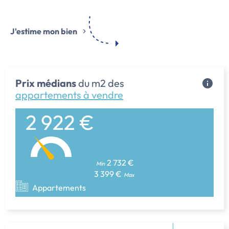
J'estime mon bien
Prix médians
du m2 des
appartements à vendre
2 922 €
2 732 €
Min
3 399 €
Max
Appartements