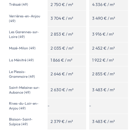
2 750 € / m²
4 336 € / m²
Trélazé (49)
Verrières-en-Anjou
3 704 € / m²
3 490 € / m²
(49)
Les Garennes-sur-
2 853 € / m²
3 916 € / m²
Loire (49)
2 035 € / m²
2 452 € / m²
Mazé-Milon (49)
1 866 € / m²
1 922 € / m²
La Ménitré (49)
Le Plessis-
2 646 € / m²
2 855 € / m²
Grammoire (49)
Saint-Melaine-sur-
2 630 € / m²
3 483 € / m²
Aubance (49)
Rives-du-Loir-en-
-
-
Anjou (49)
Blaison-Saint-
2 379 € / m²
3 483 € / m²
Sulpice (49)