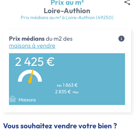
Prix au m²
Loire-Authion
Prix médians au m² à Loire-Authion (49250)
Prix médians
du m2 des
maisons à vendre
2 425 €
1 863 €
Min
2 835 €
Max
Maisons
Vous souhaitez vendre votre bien ?