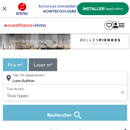
Annonces immobilières
INSTALLER
l'application
ACHETEZ OU LOUEZ
Prix m²
Loyer m²
Ville, CP, Département
Type de bien
Tous types
Rechercher