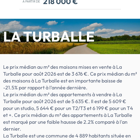
218 000 €
À PARTIR DE
À 300M DE LA MER ! Travaux
démarrésOndine, 22 appartements du T2
au T4Au coeur d'un quartier composé
majoritairement de maisons, Ondine est
LA TURBALLE
un programme résidentiel intimiste à
seulement 300 mètres de l'océan et des
plages préservées. Profitez d'un cadre de
vie exceptionnel au cœur d'un authentique
village de pêcheurs, entre plages de sable
Le prix médian au m² des maisons mises en vente à La
fin, port animé et nature
Turballe pour août 2026 est de 3 676 €. Ce prix médian du m²
préservée.Chaque logement offre de
des maisons à La Turballe est en importante baisse de
généreux espaces extérieurs, une belle
-21.5% par rapport à l’année dernière.
luminosité et une atmosphère paisible, à
Le prix médian du m² des appartements à vendre à La
deux pas des commerces et des
Turballe pour août 2026 est de 5 635 €. Il est de 5 609 €
écoles.Optez pour l'esprit vacances toute
pour un studio, 5 644 € pour un T2/T3 et 6 199 € pour un T4
l'année entre mer et centre-bourg pour un
et +. Ce prix médian du m² des appartements à La Turballe
cadre de vie privilégié.Les atouts du
est marqué par une faible hausse de 2.2% comparé à l'an
projet- Des surfaces habitables
dernier.
généreuses- Un espace extérieur pour tous
La Turballe est une commune de 4 889 habitants située en