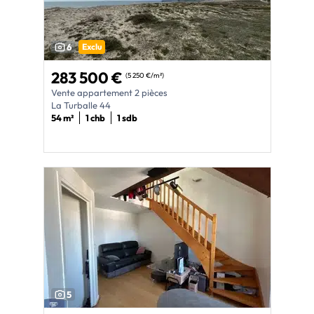
6
Exclu
283 500 €
(5 250 €/m²)
Vente appartement 2 pièces
La Turballe 44
54 m²
1 chb
1 sdb
5