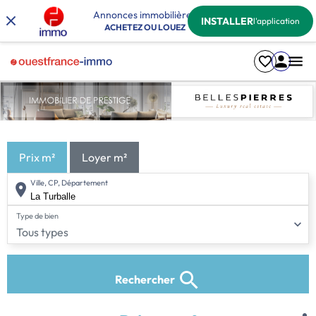
Annonces immobilières
INSTALLER
l'application
ACHETEZ OU LOUEZ
Prix m²
Loyer m²
Ville, CP, Département
Type de bien
Tous types
Rechercher