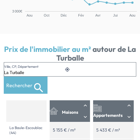
3 000€
Aou
Oct
Déc
Fév
Avr
Jui
Aou
Prix de l'immobilier au m²
autour de La
Turballe
Ville, CP, Département
Rechercher
Maisons
Appartements
La Baule-Escoublac
5 155 € / m²
5 433 € / m²
(44)