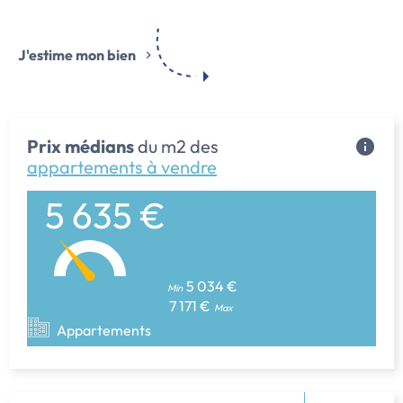
J'estime mon bien
Prix médians
du m2 des
appartements à vendre
5 635 €
5 034 €
Min
7 171 €
Max
Appartements