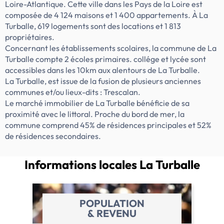
les logements- Des prestations de qualité
Loire-Atlantique. Cette ville dans les Pays de la Loire est
:- Un emplacement exceptionnel à 300m
composée de 4 124 maisons et 1 400 appartements. À La
de la […] Voir le programme immobilier
Turballe, 619 logements sont des locations et 1 813
neuf >>
propriétaires.
Concernant les établissements scolaires, la commune de La
Turballe compte 2 écoles primaires. collége et lycée sont
accessibles dans les 10km aux alentours de La Turballe.
La Turballe, est issue de la fusion de plusieurs anciennes
communes et/ou lieux-dits : Trescalan.
Le marché immobilier de La Turballe bénéficie de sa
proximité avec le littoral. Proche du bord de mer, la
commune comprend 45% de résidences principales et 52%
de résidences secondaires.
Informations locales
La Turballe
POPULATION
& REVENU