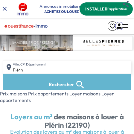
Annonces immobilières
INSTALLER
l'application
ACHETEZ OU LOUEZ
Ville, CP, Département
Rechercher
Prix maisons
Prix appartements
Loyer maisons
Loyer
appartements
Loyers au m²
des maisons à louer
à
Plérin (22190)
Evolution des loyers au m² des maisons à louer à