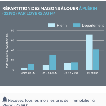
RÉPARTITION DES MAISONS À LOUER
À PLÉRIN
(22190) PAR LOYERS AU M²
Plérin
Département
80
Pourcentage de répartition (%)
60
40
20
0
Moins de 6€
De 5 à 6.99€
De 7 à 7.99€
8€ et plus
Recevez tous les mois les prix de l'immobilier à
Plérin (22190)