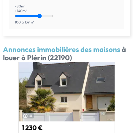
-80m²
+140m²
100 à 139m²
Annonces immobilières des maisons
à
louer à Plérin (22190)
10
1 230 €