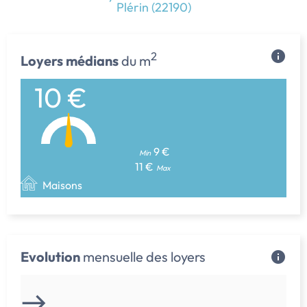
Plérin (22190)
2
Loyers médians
du m
10 €
9 €
Min
11 €
Max
Maisons
Evolution
mensuelle des loyers