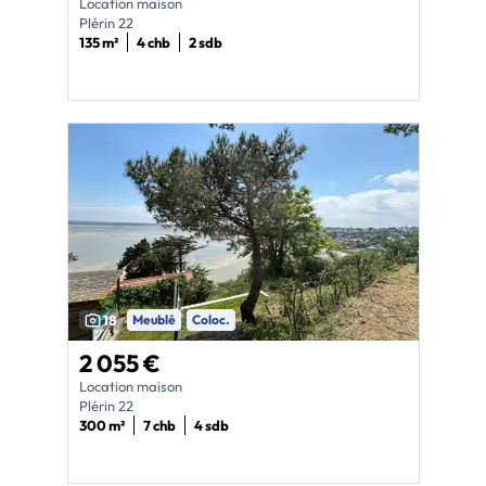
Location maison
Plérin 22
135 m²
4 chb
2 sdb
18
Meublé
Coloc.
2 055 €
Location maison
Plérin 22
300 m²
7 chb
4 sdb