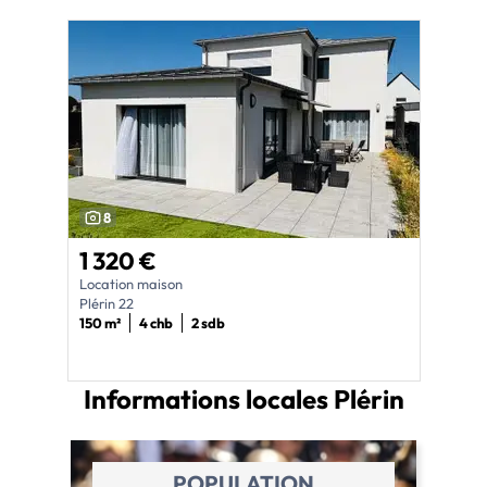
8
1 320 €
Location maison
Plérin 22
150 m²
4 chb
2 sdb
Informations locales
Plérin
POPULATION