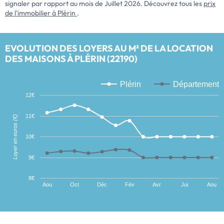
signaler par rapport au mois de Juillet 2026. Découvrez tous les
prix
de l'immobilier à Plérin
.
EVOLUTION DES LOYERS AU M² DE LA LOCATION
DES MAISONS À PLÉRIN (22190)
Plérin
Département
12€
11€
Loyer en euros (€)
10€
9€
8€
Aou
Oct
Déc
Fév
Avr
Jui
Aou