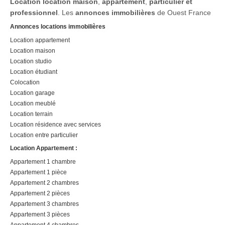
Location
location maison
,
appartement
,
particulier et
professionnel
. Les
annonces immobilières
de Ouest France
Annonces locations immobilières
Location appartement
Location maison
Location studio
Location étudiant
Colocation
Location garage
Location meublé
Location terrain
Location résidence avec services
Location entre particulier
Location Appartement :
Appartement 1 chambre
Appartement 1 pièce
Appartement 2 chambres
Appartement 2 pièces
Appartement 3 chambres
Appartement 3 pièces
Appartement 4 chambres