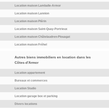
comprenant 153 € TTC pour
vous pouvez le créer
l'état des lieux. Loyer de base
Location maison Lamballe-Armor
directement sur notre site
770 €/mois. Provision sur
internet.Dossier indispensable
Location maison Lannion
charges 20 €/mois,
avant toute visite!Merci […]
Location maison Plérin
régularisation annuelle. Dépôt
Voir l’annonce immobilière >>
de garantie 770 €. Classe
Location maison Saint-Quay-Portrieux
énergie E, Classe climat B
Location maison Châtelaudren-Plouagat
Montant moyen estimé des
dépenses annuelles d'énergie
Location maison Fréhel
pour un usage standard, établi
à partir des prix de l'énergie de
Autres biens immobiliers en location dans les
l'année 2021 : entre 1710.00
Côtes-d'Armor
et 2360.00 […] Voir l’annonce
immobilière >>
Location appartement
Bureaux et commerces
Location Studio
Location garage box et parking
Divers locations