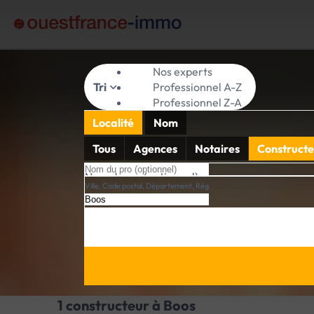
Nos experts
Tri
Professionnel A-Z
Professionnel Z-A
Localité
Nom
Tous
Agences
Notaires
Constructe
Nom du pro (optionnel)
Ville, Code postal, Département, Région
1 constructeur à Boos