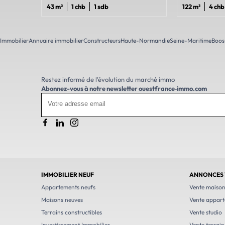
43 m²
1 chb
1 sdb
122 m²
4 chb
Immobilier
Annuaire immobilier
Constructeurs
Haute-Normandie
Seine-Maritime
Boos
Restez informé de l'évolution du marché immo
Abonnez-vous à notre newsletter
ouestfrance‑immo.com
IMMOBILIER NEUF
ANNONCES 
Appartements neufs
Vente maiso
Maisons neuves
Vente appar
Terrains constructibles
Vente studio
Investissement Immobilier
Vente terrain