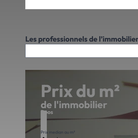
Les professionnels de l’immobilie
Prix du m²
de l'immobilier
Boos
Prix median au m²