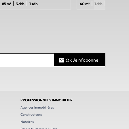
85 m²
3 chb
1 sdb
40 m²
1 chb
1 sdb
Je m'abonne !
OK
PROFESSIONNELS IMMOBILIER
Agences immobilières
Constructeurs
Notaires
Promoteurs immobiliers