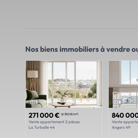
Nos biens immobiliers
à vendre ou
5
8
271 000 €
840 00
(6 302 €/m²)
Vente appartement 2 pièces
Vente apparte
La Turballe 44
Angers 49