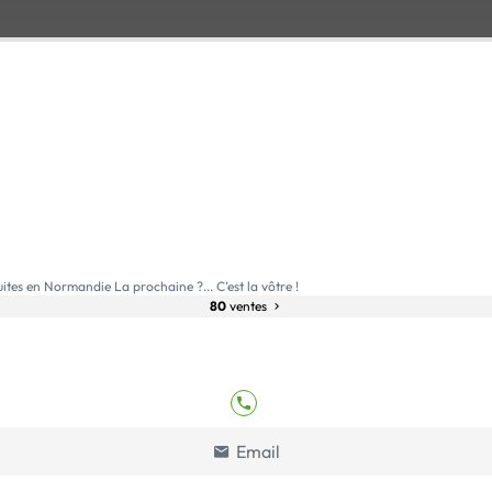
tes en Normandie La prochaine ?... C’est la vôtre !
80
ventes
Email