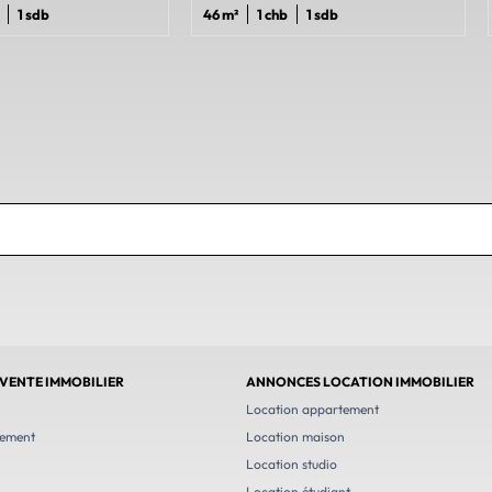
1 sdb
46 m²
1 chb
1 sdb
VENTE IMMOBILIER
ANNONCES LOCATION IMMOBILIER
n
Location appartement
tement
Location maison
Location studio
Location étudiant