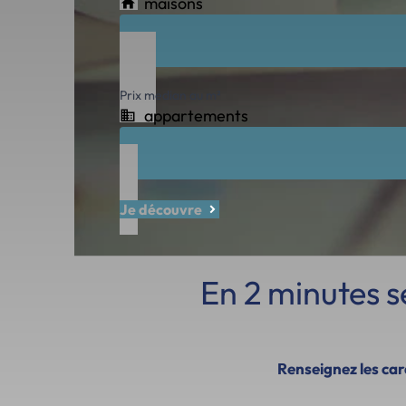
maisons
Prix median au m²
appartements
Je découvre
En 2 minutes 
Renseignez les cara