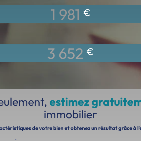
1 981
€
3 652
€
seulement,
estimez gratuite
immobilier
ctéristiques de votre bien et obtenez un résultat grâce à l'