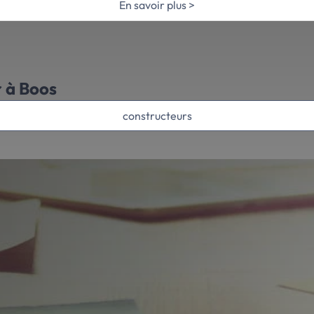
En savoir plus >
r à Boos
constructeurs