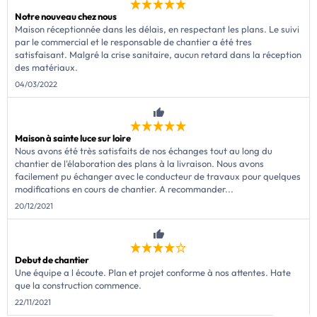
réserve de la disponibilité des terrains auprès de nos partenaires
Notre nouveau chez nous
fonciers. Photos non contractuelles.
Maison réceptionnée dans les délais, en respectant les plans. Le suivi
par le commercial et le responsable de chantier a été tres
satisfaisant. Malgré la crise sanitaire, aucun retard dans la réception
des matériaux.
04/03/2022
Maison à sainte luce sur loire
Nous avons été très satisfaits de nos échanges tout au long du
chantier de l'élaboration des plans à la livraison. Nous avons
facilement pu échanger avec le conducteur de travaux pour quelques
modifications en cours de chantier. A recommander...
20/12/2021
Debut de chantier
Une équipe a l écoute. Plan et projet conforme à nos attentes. Hate
que la construction commence.
22/11/2021