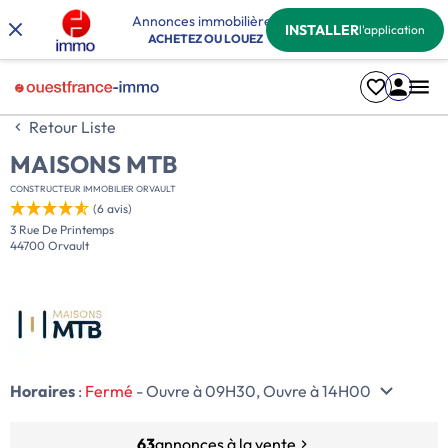
Annonces immobilières
INSTALLER
l'application
ACHETEZ OU LOUEZ
Retour Liste
MAISONS MTB
CONSTRUCTEUR IMMOBILIER ORVAULT
(6 avis)
3 Rue De Printemps
44700 Orvault
Horaires
:
Fermé
- Ouvre à 09H30, Ouvre à 14H00
63
annonces à la vente