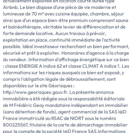
actuellement exploitée en location courte durée type
Airbnb. Le bien dispose d’une pièce de vie moderne et
lumineuse de 70 m² avec cuisine équipée, chambre, séjour
ainsi que d’un espace bien-être premium comprenant sauna
et balnéothérapie, véritable levier de différenciation et de
forte demande locative. Aucun travaux à prévoir,
exploitation en place, continuité immédiate de l’activité
possible. Idéal investisseur recherchant un bien performant,
sécurisé et prêt à exploiter. Honoraires d'agence à la charge
du vendeur. Information d'affichage énergétique sur ce bien
: classe ENERGIE A indice 62 et classe CLIMAT A indice 1. Les
informations sur les risques auxquels ce bien est exposé, y
compris l'obligation légale de débroussaillement, sont
disponibles sur le site Géorisques :
http://www.georisques.gouv.fr. La présente annonce
immobilière a été rédigée sous la responsabilité éditoriale
de M Frédéric Geay mandataire indépendant en immobilier
(sans détention de fonds), agent commercial de la SAS I@D
France immatriculé au RSAC de NIORT sous le numéro
800225567, titulaire de la carte de démarchage immobilier
pour le compte de la société I@D France SAS.Informations