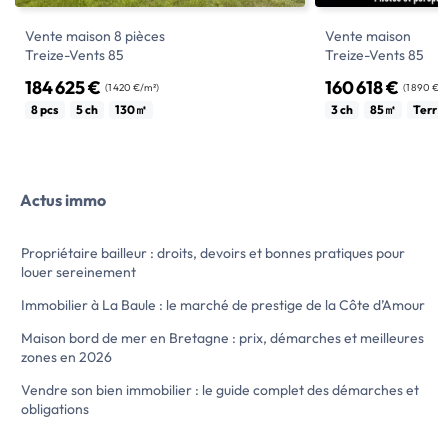
Vente maison 8 pièces
Vente maison
Treize-Vents 85
Treize-Vents 85
184 625 €
160 618 €
(1 420 €/m²)
(1 890 €/
MAISON de 130.15 m2 sur 660 m2 de
Faites construire 
8 pcs
5 ch
130㎡
3 ch
85㎡
Terr 
terrain attenant clos, comprenant : RDC :
avec KMO !
Entrée, WC, 1 chambre avec sa salle d'eau
Découvrez cette ma
privative, salon, cuisine aménagée et
avec une grande pi
équipée, séjour avec cheminée, véranda
40m², une cuisine o
Actus immo
donnant sur 1 terrasse, buanderie et
avec 3 chambres et 
garage ; 1er ETAGE : Palier avec placards,
garage de 20m².
salle […] Voir l’annonce immobilière >>
Inclus : grande baie
Propriétaire bailleur : droits, devoirs et bonnes pratiques pour
électriques, chauf
louer sereinement
plancher chauffant
mitigeurs Hansgrohe
Immobilier à La Baule : le marché de prestige de la Côte d’Amour
30x90 et carrelage
Personnalisez votr
Maison bord de mer en Bretagne : prix, démarches et meilleures
vos envies et de vo
zones en 2026
équipe […] Voi
Vendre son bien immobilier : le guide complet des démarches et
obligations