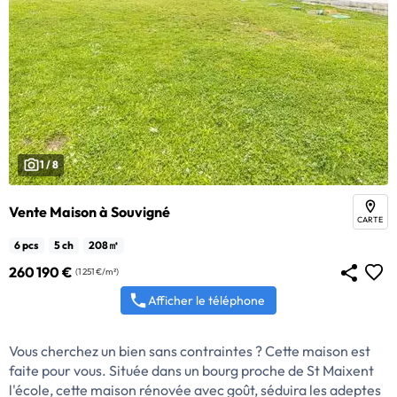
1 / 8
Vente Maison à Souvigné
CARTE
6 pcs
5 ch
208㎡
260 190 €
(1 251 €/m²)
Afficher le téléphone
Vous cherchez un bien sans contraintes ? Cette maison est
faite pour vous. Située dans un bourg proche de St Maixent
l'école, cette maison rénovée avec goût, séduira les adeptes