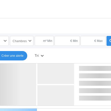
m² Min
€ Min
€ Max
Chambres
Tri
Créer une alerte