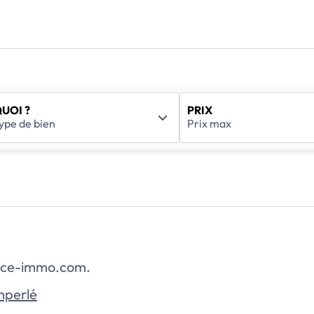
UOI ?
PRIX
rance-immo.com.
mperlé