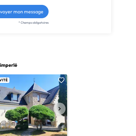
voyer mon message
* Champs obligatoires
uimperlé
VITÉ
18