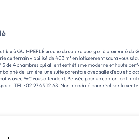
lé
structible à QUIMPERLÉ proche du centre bourg et à proximit
 ce terrain viabilisé de 403 m² en lotissement saura vous sédui
S de 4 chambres qui allient esthétisme moderne et haute per
 baigné de lumière, une suite parentale avec salle d'eau et plac
e bains avec WC vous attendent. Pensée pour un confort optimal 
'espace. TEL : 02.97.43.12.68. Non mandaté pour réaliser la vent