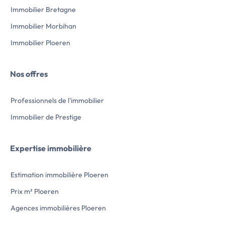
offrent différents 
Immobilier Bretagne
Possibilité égaleme
extension côté jardi
Immobilier Morbihan
« Cette maison en pi
durable pour soi et 
Immobilier Ploeren
Sa rénovation, réal
de qualité, suit des
pour consommer peu
Nos offres
offrant un cadre de
intimiste.
Chambres d’hôtes d
Professionnels de l'immobilier
location saisonnière
devient possible.
Immobilier de Prestige
Un petit bijou, prêt 
l’année ou le temps
Côté pratique :
Expertise immobilière
• Maison située dan
de la boulangerie et
commodités • Supe
Estimation immobilière Ploeren
à pied) • Arradon et
Prix m² Ploeren
moins de 10 min en 
ville de Vannes à m
Agences immobilières Ploeren
SNCF et hôpital de 
• Premières plages 