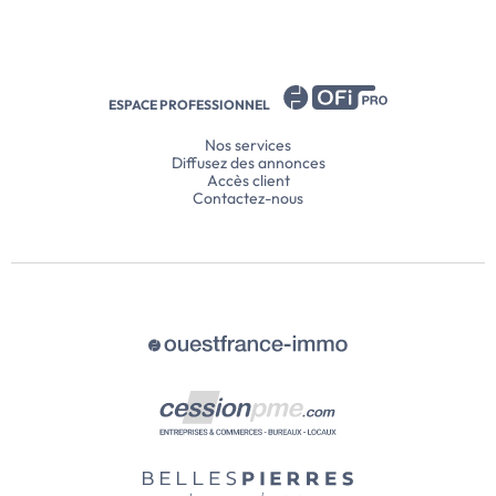
Confort de la maison
plomberie, électrici
des charpentes, sal
d’un WC, cuisine, huisseri
l’annonce immobili
ESPACE PROFESSIONNEL
Nos services
Diffusez des annonces
Accès client
Contactez-nous