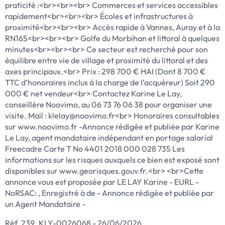
praticité :<br><br><br> Commerces et services accessibles
rapidement<br><br><br> Écoles et infrastructures à
proximité<br><br><br> Accès rapide à Vannes, Auray et à la
RN165<br><br><br> Golfe du Morbihan et littoral à quelques
minutes<br><br><br> Ce secteur est recherché pour son
équilibre entre vie de village et proximité du littoral et des
axes principaux.<br> Prix : 298 700 € HAI (Dont 8 700 €
TTC d’honoraires inclus à la charge de l’acquéreur) Soit 290
000 € net vendeur<br> Contactez Karine Le Lay,
conseillère Noovimo, au 06 73 76 06 38 pour organiser une
visite. Mail : klelay@noovimo.fr<br> Honoraires consultables
sur www.noovimo.fr -Annonce rédigée et publiée par Karine
Le Lay, agent mandataire indépendant en portage salarial
Freecadre Carte T No 4401 2018 000 028 735 Les
informations sur les risques auxquels ce bien est exposé sont
disponibles sur www.georisques.gouv.fr.<br> <br>Cette
annonce vous est proposée par LE LAY Karine - EURL -
NoRSAC: , Enregistré à de - Annonce rédigée et publiée par
un Agent Mandataire -
Réf. 239_KLY-0026068 - 26/06/2026