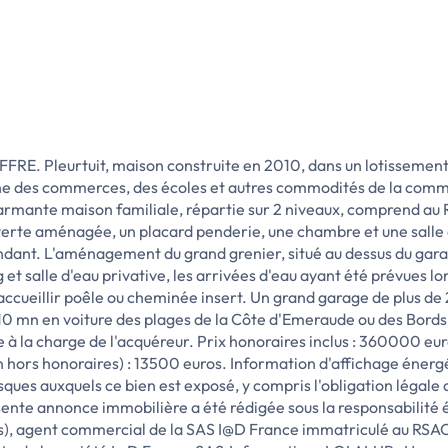
FRE. Pleurtuit, maison construite en 2010, dans un lotissement 
he des commerces, des écoles et autres commodités de la comm
armante maison familiale, répartie sur 2 niveaux, comprend au R
ouverte aménagée, un placard penderie, une chambre et une salle 
dant. L'aménagement du grand grenier, situé au dessus du garag
et salle d'eau privative, les arrivées d'eau ayant été prévues lo
 accueillir poêle ou cheminée insert. Un grand garage de plus d
10 mn en voiture des plages de la Côte d'Emeraude ou des Bords 
à la charge de l'acquéreur. Prix honoraires inclus : 360000 eu
n hors honoraires) : 13500 euros. Information d'affichage énergé
sques auxquels ce bien est exposé, y compris l'obligation légale 
sente annonce immobilière a été rédigée sous la responsabilité
), agent commercial de la SAS I@D France immatriculé au RSAC 