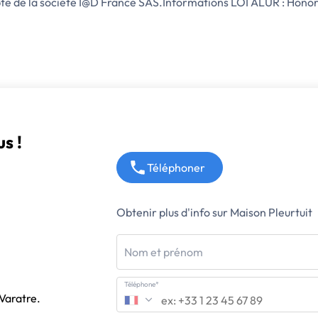
e de la société I@D France SAS.Informations LOI ALUR : Honora
s !
Téléphoner
Obtenir plus d'info sur Maison Pleurtuit
Nom et prénom
Téléphone*
 Varatre.