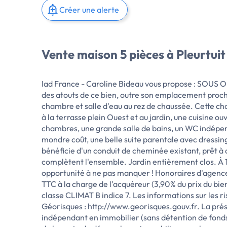
Créer une alerte
Vente maison 5 pièces à Pleurtuit
Iad France - Caroline Bideau vous propose : SOUS OF
des atouts de ce bien, outre son emplacement proc
chambre et salle d'eau au rez de chaussée. Cette ch
à la terrasse plein Ouest et au jardin, une cuisine 
chambres, une grande salle de bains, un WC indépen
mondre coût, une belle suite parentale avec dressing 
bénéficie d'un conduit de cheminée existant, prêt à
complètent l'ensemble. Jardin entièrement clos. À 
opportunité à ne pas manquer ! Honoraires d'agence 
TTC à la charge de l'acquéreur (3,90% du prix du bie
classe CLIMAT B indice 7. Les informations sur les ri
Géorisques : http://www.georisques.gouv.fr. La pré
indépendant en immobilier (sans détention de fonds