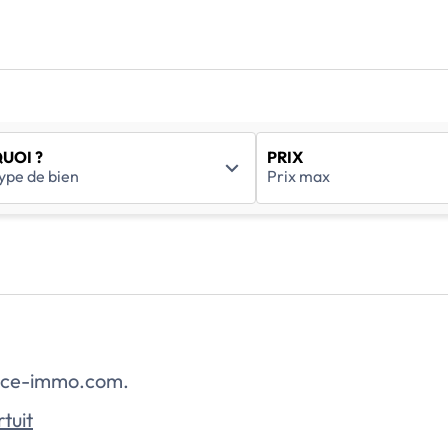
UOI ?
PRIX
rance-immo.com.
tuit