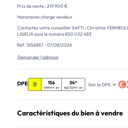
Prix de vente : 219 900 €
Honoraires charge vendeur
Contactez votre conseiller SAFTI : Christine VERMEUL
LISIEUX sous le numéro 850 032 483
Réf. 1656887 - 07/08/2026
Demander l'adresse
156
34*
DPE
Voir le DPE
D
kWh/m² .an
kgCO2/m² .an
Caractéristiques du bien à vendre