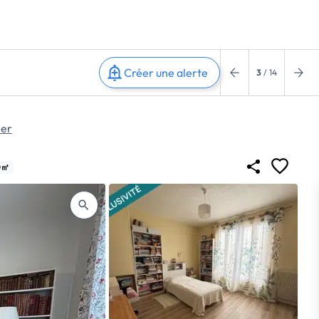
Créer une alerte
3
/ 14
ier
0㎡