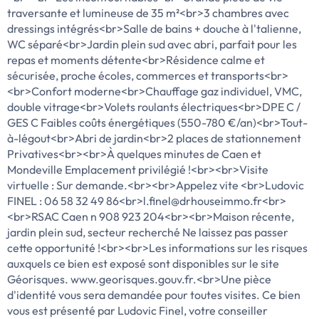
traversante et lumineuse de 35 m²<br>3 chambres avec
dressings intégrés<br>Salle de bains + douche à l'talienne,
WC séparé<br>Jardin plein sud avec abri, parfait pour les
repas et moments détente<br>Résidence calme et
sécurisée, proche écoles, commerces et transports<br>
<br>Confort moderne<br>Chauffage gaz individuel, VMC,
double vitrage<br>Volets roulants électriques<br>DPE C /
GES C Faibles coûts énergétiques (550-780 €/an)<br>Tout-
à-légout<br>Abri de jardin<br>2 places de stationnement
Privatives<br><br>À quelques minutes de Caen et
Mondeville Emplacement privilégié !<br><br>Visite
virtuelle : Sur demande.<br><br>Appelez vite <br>Ludovic
FINEL : 06 58 32 49 86<br>l.finel@drhouseimmo.fr<br>
<br>RSAC Caen n 908 923 204<br><br>Maison récente,
jardin plein sud, secteur recherché Ne laissez pas passer
cette opportunité !<br><br>Les informations sur les risques
auxquels ce bien est exposé sont disponibles sur le site
Géorisques. www.georisques.gouv.fr.<br>Une pièce
d'identité vous sera demandée pour toutes visites. Ce bien
vous est présenté par Ludovic Finel, votre conseiller