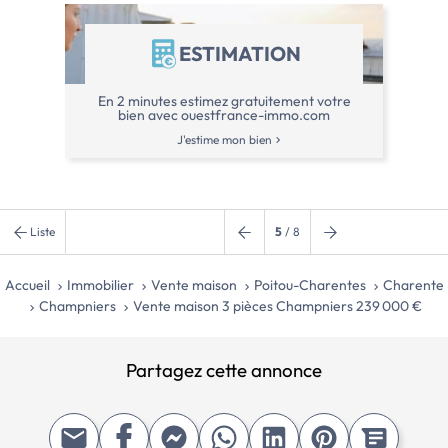
transports en com
dès aujourd'hui pour
ESTIMATION
cette magnifique pr
séduire par son cha
Honoraires d'agenc
En 2 minutes estimez gratuitement votre
vendeur. La présent
bien avec ouestfrance-immo.com
d'identité en cours 
J'estime mon bien
demandée à la visi
l'article L. 561-5 d
financier. Les infor
auxquels ce bien es
l'obligation légale 
Liste
5
/ 8
sont disponibles sur […] Voir l’annonc
immobilière >>
Accueil
Immobilier
Vente maison
Poitou-Charentes
Charente
Champniers
Vente maison 3 pièces Champniers 239 000 €
Partagez cette annonce