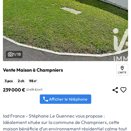
1 / 13
Vente Maison à Champniers
CARTE
3 pcs
2 ch
98㎡
239 000 €
(2 439 €/m²)
Afficher le téléphone
Iad France - Stéphane Le Guennec vous propose :
Idéalement située sur la commune de Champniers, cette
maison bénéficie d’un environnement résidentiel calme tout