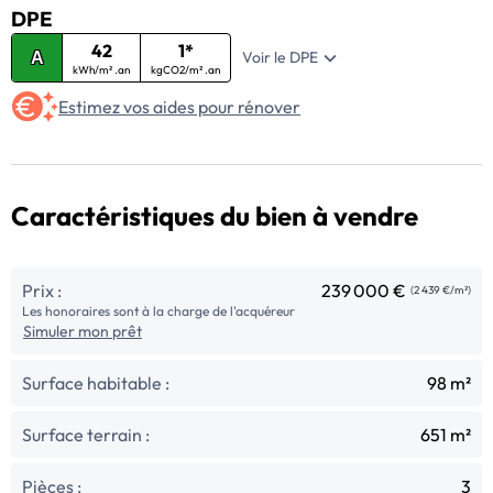
DPE
42
1*
Voir le DPE
A
kWh/m² .an
kgCO2/m² .an
Estimez vos aides pour rénover
Caractéristiques du bien à vendre
Prix :
239 000 €
(2 439 €/m²)
Les honoraires sont à la charge de l'acquéreur
Simuler mon prêt
Surface habitable :
98 m²
Surface terrain :
651 m²
Pièces :
3