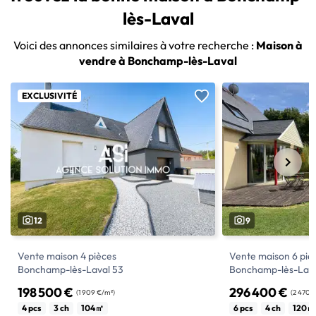
lès-Laval
Voici des annonces similaires à votre recherche :
Maison à
vendre à Bonchamp-lès-Laval
EXCLUSIVITÉ
12
9
Vente maison 4 pièces
Vente maison 6 piè
Bonchamp-lès-Laval 53
Bonchamp-lès-Lava
198 500 €
296 400 €
(1 909 €/m²)
(2 470 
Agence Solution Immo ASI vous propose
A VENDRE chez Côté
4 pcs
3 ch
104㎡
6 pcs
4 ch
120㎡