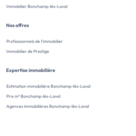
Particuliers Laval. 
Immobilier Bonchamp-lès-Laval
HERIVEAUX Sylvain
Les informations sur
bien est exposé sont dis
Nos offres
l’annonce immobili
Professionnels de l'immobilier
Immobilier de Prestige
Expertise immobilière
Estimation immobilière Bonchamp-lès-Laval
Prix m² Bonchamp-lès-Laval
Agences immobilières Bonchamp-lès-Laval