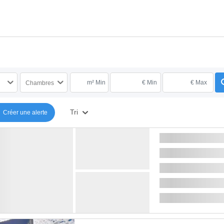
m² Min
€ Min
€ Max
Chambres
Tri
Créer une alerte