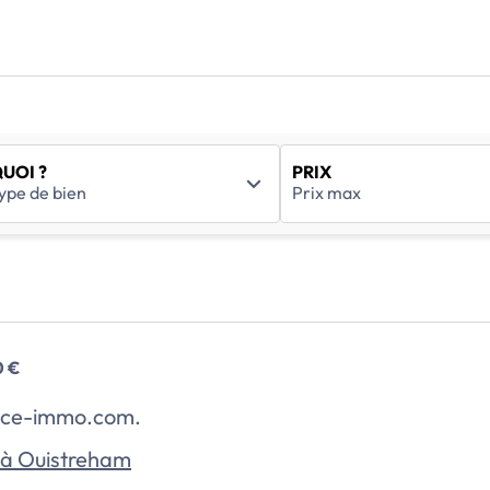
UOI ?
PRIX
0 €
rance-immo.com.
à Ouistreham