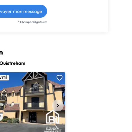
voyer mon message
* Champs obligatoires
m
 Ouistreham
VITÉ
6