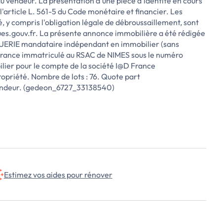
du vendeur. La présentation d'une pièce d'identité en cours
'article L. 561-5 du Code monétaire et financier. Les
é, y compris l'obligation légale de débroussaillement, sont
ques.gouv.fr. La présente annonce immobilière a été rédigée
QUERIE mandataire indépendant en immobilier (sans
France immatriculé au RSAC de NIMES sous le numéro
lier pour le compte de la société I@D France
priété. Nombre de lots : 76. Quote part
vendeur. (gedeon_6727_33138540)
Estimez vos aides pour rénover