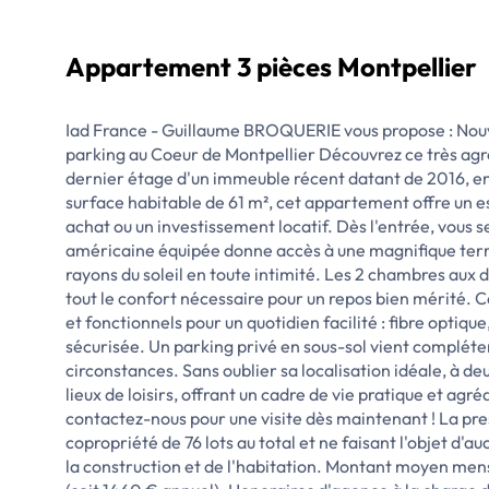
Appartement 3 pièces Montpellier
Iad France - Guillaume BROQUERIE vous propose : Nouv
parking au Coeur de Montpellier Découvrez ce très ag
dernier étage d'un immeuble récent datant de 2016, en
surface habitable de 61 m², cet appartement offre un 
achat ou un investissement locatif. Dès l'entrée, vous se
américaine équipée donne accès à une magnifique terras
rayons du soleil en toute intimité. Les 2 chambres aux 
tout le confort nécessaire pour un repos bien mérité
et fonctionnels pour un quotidien facilité : fibre optiq
sécurisée. Un parking privé en sous-sol vient compléte
circonstances. Sans oublier sa localisation idéale, à 
lieux de loisirs, offrant un cadre de vie pratique et agr
contactez-nous pour une visite dès maintenant ! La pre
copropriété de 76 lots au total et ne faisant l'objet d'a
la construction et de l'habitation. Montant moyen mens