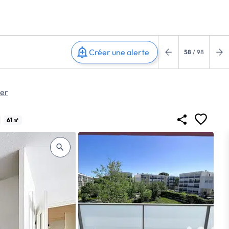
Créer une alerte
58
/ 98
ier
61㎡