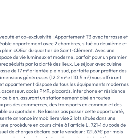
eauté et co-exclusivité : Appartement T3 avec terrasse et
réable appartement avec 2 chambres, situé au deuxième et
 plein cOEur du quartier de Saint-Clément. Avec une
espace de vie lumineux et moderne, parfait pour un premier
rez séduits par la clarté des lieux. Le séjour avec cuisine
se de 17 m² orientée plein sud, parfaite pour profiter des
dimensions généreuses (12.2 m² et 10.5 m²) vous offriront
. Cet appartement dispose de tous les équipements modernes
ue, ascenseur, accès PMR, placards, interphone et résidence
r ce bien, assurant un stationnement aisé en toutes
deux pas des commerces, des transports en commun et des
éable au quotidien. Ne laissez pas passer cette opportunité,
sente annonce immobiliere vise 2 lots situés dans une
ucune procédure en cours citée à l'article L. 721-1 du code de
uel de charges déclaré par le vendeur : 121.67€ par mois