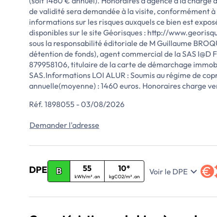
(soit 1460 € annuel). Honoraires d'agence à la charge 
de validité sera demandée à la visite, conformément à l
informations sur les risques auxquels ce bien est expos
disponibles sur le site Géorisques : http://www.georis
sous la responsabilité éditoriale de M Guillaume BRO
détention de fonds), agent commercial de la SAS I@D 
879958106, titulaire de la carte de démarchage immobi
SAS.Informations LOI ALUR : Soumis au régime de copro
annuelle(moyenne) : 1460 euros. Honoraires charge 
Réf. 1898055 - 03/08/2026
Demander l'adresse
55
10*
DPE
Voir le DPE
B
kWh/m² .an
kgCO2/m² .an