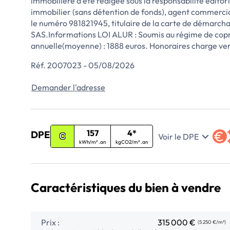
immobilière a été rédigée sous la responsabilité édito
immobilier (sans détention de fonds), agent commerci
le numéro 981821945, titulaire de la carte de démarch
SAS.Informations LOI ALUR : Soumis au régime de copro
annuelle(moyenne) : 1888 euros. Honoraires charge v
Réf. 2007023 - 05/08/2026
Demander l'adresse
157
4*
DPE
Voir le DPE
C
kWh/m² .an
kgCO2/m² .an
Caractéristiques du bien à vendre
Prix :
315 000 €
(5 250 €/m²)