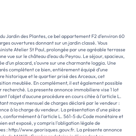
s du Jardin des Plantes, ce bel appartement F2 d’environ 60
arges ouvertures donnant sur un jardin classé. Vous
iniste Atelier St Paul, prolongée par une agréable terrasse
une vue sur le château d’eau du Peyrou. Le séjour, spacieux,
e d’un placard, s’ouvre sur une charmante loggia. Une
arés complètent ce bien, entièrement équipé d’une
re historique et le quartier prisé des Arceaux, cet
isition meublée. En complément, il est également possible
ur recherché. La presente annonce immobiliere vise 1 lot
ant l'objet d'aucune procédure en cours citée à l'article L.
ontant moyen mensuel de charges déclaré par le vendeur :
ence à la charge du vendeur. La présentation d'une pièce
te, conformément à l'article L. 561-5 du Code monétaire et
bien est exposé, y compris l'obligation légale de
ques : http://www.georisques.gouv.fr. La présente annonce