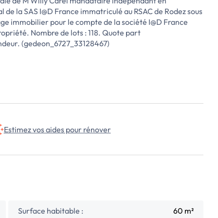
riale de M Willy Carel mandataire indépendant en
al de la SAS I@D France immatriculé au RSAC de Rodez sous
age immobilier pour le compte de la société I@D France
priété. Nombre de lots : 118. Quote part
endeur. (gedeon_6727_33128467)
Estimez vos aides pour rénover
Surface habitable :
60 m²