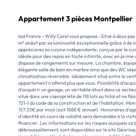
Appartement 3 pièces Montpellier
Iad France - Willy Carel vous propose : Situé à deux pa
m² séduit par sa luminosité exceptionnelle grâce à de l
apprécierez sa cuisine indépendante, conçue par le cuis
idéale pour des repas en toute intimité, avec en prime 
dispose de rangements sur mesure. La chambre, équipé
élégante salle de bain en marbre ainsi que des WC sép
climatisation réversible. Idéalement situé entre le cent
appartement n’attend plus que vous. Possibilité d’acqu
d'acquérir un garage, un véritable atout dans ce secte
situé dans une copropriété de 118 lots au total et ne fais
721-1 du code de la construction et de l'habitation. M
157.33€ par mois (soit 1888 € annuel). Honoraires d'ag
d'identité en cours de validité sera demandée à la visi
financier. Les informations sur les risques auxquels ce 
débroussaillement, sont disponibles sur le site Géoris