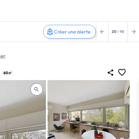
Créer une alerte
20
/ 98
ier
60㎡