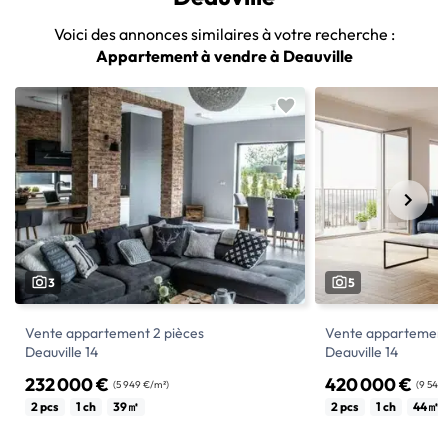
Voici des annonces similaires à votre recherche :
Appartement à vendre à Deauville
3
5
Vente appartement 2 pièces
Vente appartement
Deauville 14
Deauville 14
232 000 €
420 000 €
(5 949 €/m²)
(9 545
DEAUVILLE !
Deauville : 2 pièces
2 pcs
1 ch
39㎡
2 pcs
1 ch
44㎡
De retour à la vente -> Au 2ème étage et
Situé Situé à deux 
orienté OUEST, cet appartement 2 pièces
sein d'une résiden