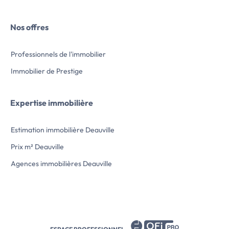
La résidence bénéf
pratique, à proximi
commerces, transpo
Nos offres
scolaires, services 
déplacement, tout 
environnement agré
Professionnels de l'immobilier
Cet équilibre entre 
en fait une adresse
Immobilier de Prestige
adaptée à un projet
principale comme à
qualité.
Expertise immobilière
Disponibilité prévis
Ce bien répond aux
environnementales
Estimation immobilière Deauville
basse consommation
Prix m² Deauville
A/B, garantissant u
des dépenses énergé
Agences immobilières Deauville
confort thermique
hiver.
Les frais de notaire […] Voir l’annonc
immobilière >>